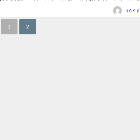
省の最新データを基にそ...
うらやす
1
2