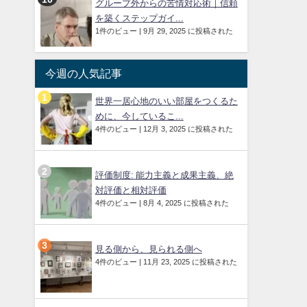
グループ外からの苦情対応術｜信頼
を築くステップガイ...
1件のビュー
|
9月 29, 2025 に投稿された
今週の人気記事
世界一居心地のいい部屋をつくるた
めに、今しているこ...
4件のビュー
|
12月 3, 2025 に投稿された
評価制度: 能力主義と成果主義、絶
対評価と相対評価
4件のビュー
|
8月 4, 2025 に投稿された
見る側から、見られる側へ
4件のビュー
|
11月 23, 2025 に投稿された