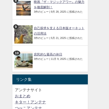
映画『ザ・マジックアワー』の魅力
を徹底解剖！
3件のビュー
|
9月 28, 2025 に投稿された
自己探求を支える日本版オーネット
の活用法
3件のビュー
|
5月 21, 2025 に投稿された
庶民的な最高の休日
3件のビュー
|
11月 9, 2025 に投稿された
リンク集
アンテナサイト
おまとめ
キター！アンテナ
つべこアンテナ