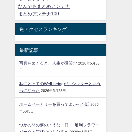
なんでもまとめアンテナ
まとめアンテナ100
逆アクセスランキング
最新記事
写真をめくると、人生が微笑む
2026年5月30
日
私にとってのWell-beingが、シッターという
形になった
2026年5月28日
ホームベーカリーを買ってよかった話
2026
年5月5日
つかの間の夢のような一日──足利フラワー
パークと館林つつじ公園へ
2026年5月4日