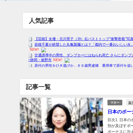
人気記事
記事一覧
賞
マネー
日本のボー
目次1. 日本
別が及ぼすボー
ボーナスに与え