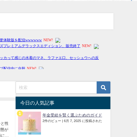
今日の人気記事
年金受給を賢く選ぶためのガイド
2件のビュー
|
6月 7, 2025 に投稿された
齢と性
形態が
額につ