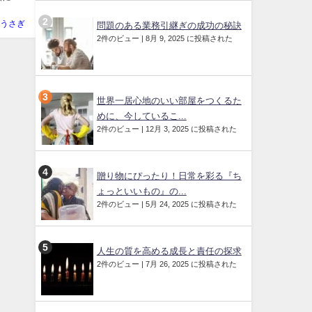
うさぎ
問題のある業務引継ぎの成功の秘訣
2件のビュー
|
8月 9, 2025 に投稿された
世界一居心地のいい部屋をつくるた
めに、今しているこ...
2件のビュー
|
12月 3, 2025 に投稿された
贈り物にぴったり！日常を彩る『ち
ょっといいもの』の...
2件のビュー
|
5月 24, 2025 に投稿された
人生の質を高める成長と責任の探求
2件のビュー
|
7月 26, 2025 に投稿された