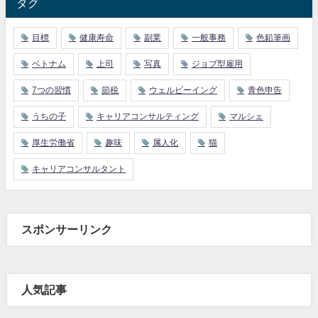
タグ
目標
健康寿命
副業
一般事務
色鉛筆画
ベトナム
上司
写真
ジョブ型雇用
7つの習慣
節税
ウェルビーイング
青色申告
うちの子
キャリアコンサルティング
マルシェ
厚生労働省
趣味
属人化
猫
キャリアコンサルタント
スポンサーリンク
人気記事