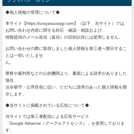
◆個人情報の管理について◆
本サイト【https://urayasuusagi.com】（以下、当サ
イト）では、
お問い合わせ内容に関する対応・確認・相談および、
情報提供のメール送信（返信）の目的以外には使用しません。
お問い合わせの際に取得しました個人情報を第三者へ開示するこ
と
は一切いたしませ
ん。
警察や裁判所などの公的機関より、書面による請求がありました
場
合、
法令順守・公序良俗に従い、ただちに請求のあった個人情報を開
示
します。
◆当サイトに掲載されている広告について◆
当サイトでは第三者配信による広告サービス
「Google Adsense（グーグルアドセンス）」を使用しておりま
す。