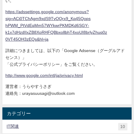
い
。
https://adssettings.google.com
/anonymous?
sig=ACi0TChAgm9xdS9
TvOQrx9_Kq45Qops
hPWM_PtVdEqMm57WYkwrPKMDKd6SGY
-
k1x7dHzdIIxZB8XoRHFQBbxollbhT
4xoUI8brlyZhuq0z
0VT45OH3zEQs&hl=ja
詳細につきましては、以下の「Google Adsense（グーグルアド
センス）」
「公式プライバシーポリシー」をご覧ください。
http://www.google.com/intl/ja/
privacy.html
運営者：うらやすうさぎ
連絡先：urayasuusagi@outlook.com
カテゴリー
IT関連
10