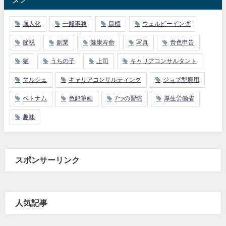
属人化
一般事務
目標
ウェルビーイング
節税
副業
健康寿命
写真
青色申告
猫
うちの子
上司
キャリアコンサルタント
マルシェ
キャリアコンサルティング
ジョブ型雇用
ベトナム
色鉛筆画
7つの習慣
厚生労働省
趣味
スポンサーリンク
人気記事