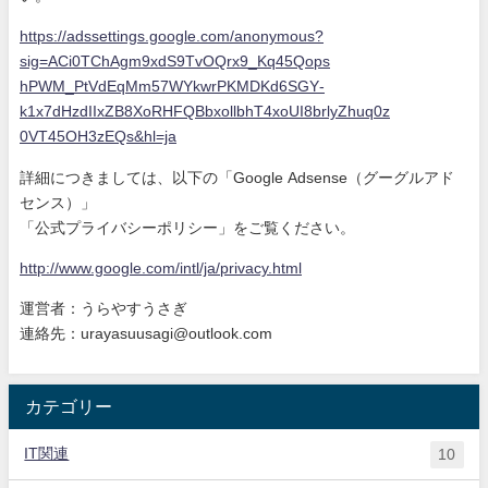
https://adssettings.google.com
/anonymous?
sig=ACi0TChAgm9xdS9
TvOQrx9_Kq45Qops
hPWM_PtVdEqMm57WYkwrPKMDKd6SGY
-
k1x7dHzdIIxZB8XoRHFQBbxollbhT
4xoUI8brlyZhuq0z
0VT45OH3zEQs&hl=ja
詳細につきましては、以下の「Google Adsense（グーグルアド
センス）」
「公式プライバシーポリシー」をご覧ください。
http://www.google.com/intl/ja/
privacy.html
運営者：うらやすうさぎ
連絡先：urayasuusagi@outlook.com
カテゴリー
IT関連
10