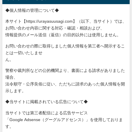
◆個人情報の管理について◆
本サイト【https://urayasuusagi.com】（以下、当サ
イト）では、
お問い合わせ内容に関する対応・確認・相談および、
情報提供のメール送信（返信）の目的以外には使用しません。
お問い合わせの際に取得しました個人情報を第三者へ開示するこ
と
は一切いたしませ
ん。
警察や裁判所などの公的機関より、書面による請求がありました
場
合、
法令順守・公序良俗に従い、ただちに請求のあった個人情報を開
示
します。
◆当サイトに掲載されている広告について◆
当サイトでは第三者配信による広告サービス
「Google Adsense（グーグルアドセンス）」を使用しておりま
す。