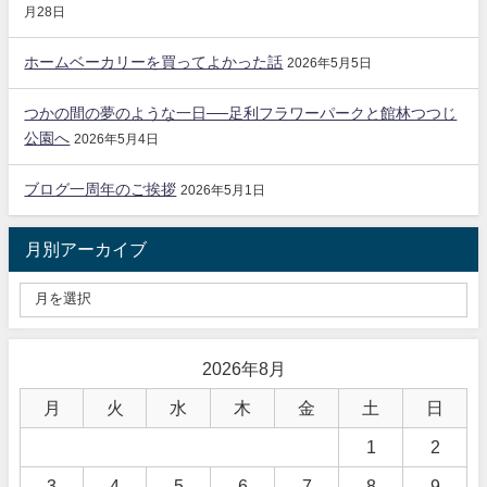
月28日
ホームベーカリーを買ってよかった話
2026年5月5日
つかの間の夢のような一日──足利フラワーパークと館林つつじ
公園へ
2026年5月4日
ブログ一周年のご挨拶
2026年5月1日
月別アーカイブ
2026年8月
月
火
水
木
金
土
日
1
2
3
4
5
6
7
8
9