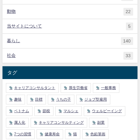
動物
22
当サイトについて
5
暮らし
140
社会
33
タグ
キャリアコンサルタント
厚生労働省
一般事務
趣味
目標
うちの子
ジョブ型雇用
ベトナム
節税
マルシェ
ウェルビーイング
属人化
キャリアコンサルティング
副業
7つの習慣
健康寿命
猫
色鉛筆画