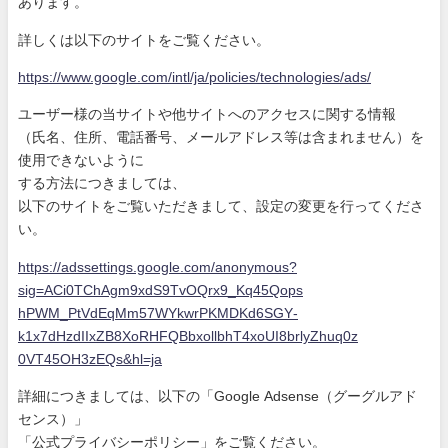
あります。
詳しくは以下のサイトをご覧ください。
https://www.google.com/intl/ja
/policies/technologies/ads/
ユーザー様の当サイトや他サイトへのアクセスに関する情報
（氏名、住所、電話番号、メールアドレス等は含まれません）を
使
用できないように
する方法につきましては、
以下のサイトをご覧いただきまして、設定の変更を行ってくださ
い
。
https://adssettings.google.com
/anonymous?
sig=ACi0TChAgm9xdS9
TvOQrx9_Kq45Qops
hPWM_PtVdEqMm57WYkwrPKMDKd6SGY
-
k1x7dHzdIIxZB8XoRHFQBbxollbhT
4xoUI8brlyZhuq0z
0VT45OH3zEQs&hl=ja
詳細につきましては、以下の「Google Adsense（グーグルアド
センス）」
「公式プライバシーポリシー」をご覧ください。