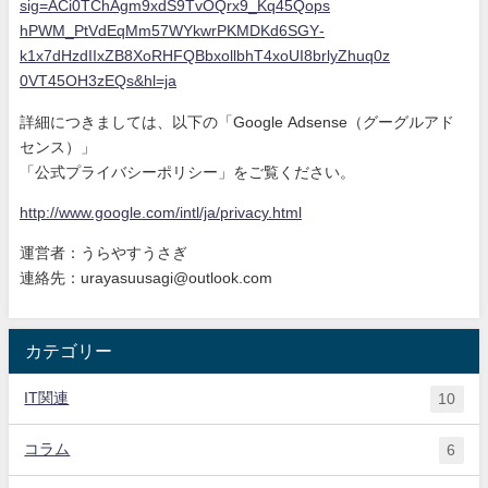
sig=ACi0TChAgm9xdS9
TvOQrx9_Kq45Qops
hPWM_PtVdEqMm57WYkwrPKMDKd6SGY
-
k1x7dHzdIIxZB8XoRHFQBbxollbhT
4xoUI8brlyZhuq0z
0VT45OH3zEQs&hl=ja
詳細につきましては、以下の「Google Adsense（グーグルアド
センス）」
「公式プライバシーポリシー」をご覧ください。
http://www.google.com/intl/ja/
privacy.html
運営者：うらやすうさぎ
連絡先：urayasuusagi@outlook.com
カテゴリー
IT関連
10
コラム
6