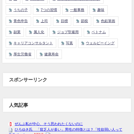
うちの子
7つの習慣
一般事務
趣味
青色申告
上司
目標
節税
色鉛筆画
副業
属人化
ジョブ型雇用
ベトナム
キャリアコンサルタント
写真
ウェルビーイング
厚生労働省
健康寿命
スポンサーリンク
人気記事