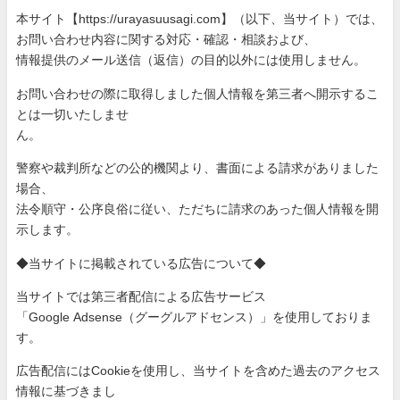
本サイト【https://urayasuusagi.com】（以下、当サ
イト）では、
お問い合わせ内容に関する対応・確認・相談および、
情報提供のメール送信（返信）の目的以外には使用しません。
お問い合わせの際に取得しました個人情報を第三者へ開示するこ
と
は一切いたしませ
ん。
警察や裁判所などの公的機関より、書面による請求がありました
場
合、
法令順守・公序良俗に従い、ただちに請求のあった個人情報を開
示
します。
◆当サイトに掲載されている広告について◆
当サイトでは第三者配信による広告サービス
「Google Adsense（グーグルアドセンス）」を使用しておりま
す。
広告配信にはCookieを使用し、当サイトを含めた過去のアク
セス
情報に基づきまし