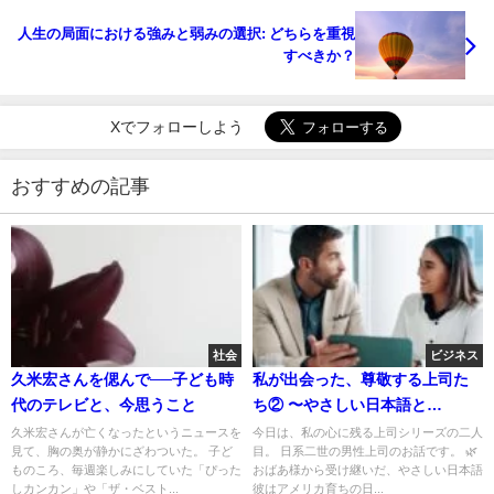
人生の局面における強みと弱みの選択: どちらを重視
すべきか？
Xでフォローしよう
おすすめの記事
社会
ビジネス
久米宏さんを偲んで──子ども時
私が出会った、尊敬する上司た
代のテレビと、今思うこと
ち② 〜やさしい日本語と
accountability〜
久米宏さんが亡くなったというニュースを
今日は、私の心に残る上司シリーズの二人
見て、胸の奥が静かにざわついた。 子ど
目。 日系二世の男性上司のお話です。 🌿
ものころ、毎週楽しみにしていた「ぴった
おばあ様から受け継いだ、やさしい日本語
しカンカン」や「ザ・ベスト...
彼はアメリカ育ちの日...