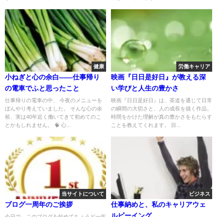
健康
労働キャリア
小ねぎと心の余白——仕事帰り
映画『日日是好日』が教える深
の電車でふと思ったこと
い学びと人生の豊かさ
仕事帰りの電車の中、 今夜のメニューを
映画『日日是好日』は、茶道を通じて日常
ぼんやり考えていました。 そんな心の余
の瞬間の大切さと、人の成長を描く作品。
裕、実は40年近く働いてきて初めてのこ
時間をかけた理解が真の豊かさをもたらす
とかもしれません。 🧠 心...
ことを教えてくれます。 目...
当サイトについて
ビジネス
ブログ一周年のご挨拶
仕事納めと、私のキャリアウェ
ルビーイング。
今日で、このブログを始めてちょうど一年