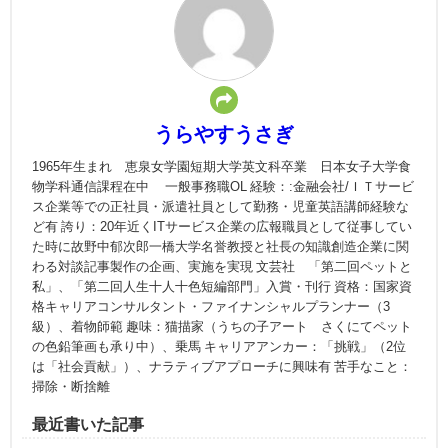
うらやすうさぎ
1965年生まれ 恵泉女学園短期大学英文科卒業 日本女子大学食
物学科通信課程在中 一般事務職OL 経験：:金融会社/ＩＴサービ
ス企業等での正社員・派遣社員として勤務・児童英語講師経験な
ど有 誇り：20年近くITサービス企業の広報職員として従事してい
た時に故野中郁次郎一橋大学名誉教授と社長の知識創造企業に関
わる対談記事製作の企画、実施を実現 文芸社 「第二回ペットと
私」、「第二回人生十人十色短編部門」入賞・刊行 資格：国家資
格キャリアコンサルタント・ファイナンシャルプランナー（3
級）、着物師範 趣味：猫描家（うちの子アート さくにてペット
の色鉛筆画も承り中）、乗馬 キャリアアンカー：「挑戦」（2位
は「社会貢献」）、ナラティブアプローチに興味有 苦手なこと：
掃除・断捨離
最近書いた記事