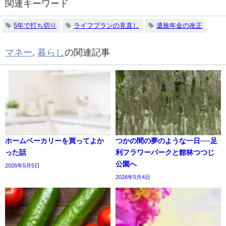
関連キーワード
5年で打ち切り
ライフプランの見直し
遺族年金の改正
マネー
,
暮らし
の関連記事
ホームベーカリーを買ってよか
つかの間の夢のような一日──足
った話
利フラワーパークと館林つつじ
公園へ
2026年5月5日
2026年5月4日