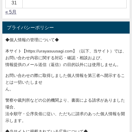
31
« 5月
プライバシーポリシー
◆個人情報の管理について◆
本サイト【https://urayasuusagi.com】（以下、当サ
イト）では、
お問い合わせ内容に関する対応・確認・相談および、
情報提供のメール送信（返信）の目的以外には使用しません。
お問い合わせの際に取得しました個人情報を第三者へ開示するこ
と
は一切いたしませ
ん。
警察や裁判所などの公的機関より、書面による請求がありました
場
合、
法令順守・公序良俗に従い、ただちに請求のあった個人情報を開
示
します。
◆当サイトに掲載されている広告について◆