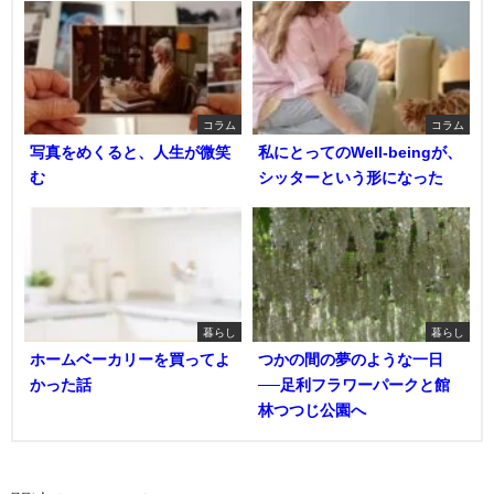
コラム
コラム
写真をめくると、人生が微笑
私にとってのWell-beingが、
む
シッターという形になった
暮らし
暮らし
ホームベーカリーを買ってよ
つかの間の夢のような一日
かった話
──足利フラワーパークと館
林つつじ公園へ