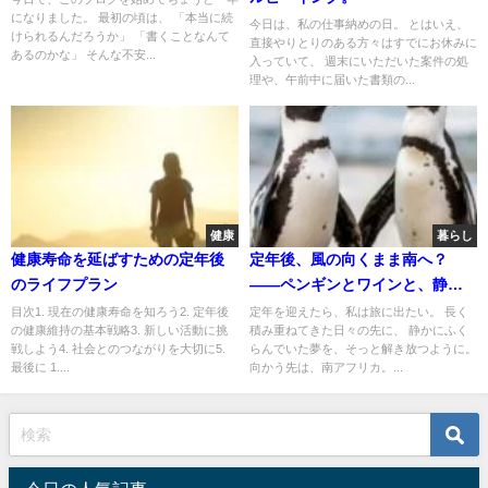
になりました。 最初の頃は、 「本当に続
今日は、私の仕事納めの日。 とはいえ、
けられるんだろうか」 「書くことなんて
直接やりとりのある方々はすでにお休みに
あるのかな」 そんな不安...
入っていて、 週末にいただいた案件の処
理や、午前中に届いた書類の...
健康
暮らし
健康寿命を延ばすための定年後
定年後、風の向くまま南へ？
のライフプラン
——ペンギンとワインと、静か
な夢
目次1. 現在の健康寿命を知ろう2. 定年後
定年を迎えたら、私は旅に出たい。 長く
の健康維持の基本戦略3. 新しい活動に挑
積み重ねてきた日々の先に、 静かにふく
戦しよう4. 社会とのつながりを大切に5.
らんでいた夢を、そっと解き放つように。
最後に 1....
向かう先は、南アフリカ。...