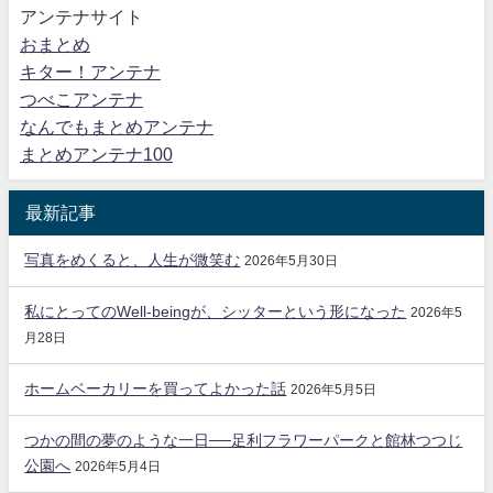
アンテナサイト
おまとめ
キター！アンテナ
つべこアンテナ
なんでもまとめアンテナ
まとめアンテナ100
最新記事
写真をめくると、人生が微笑む
2026年5月30日
私にとってのWell-beingが、シッターという形になった
2026年5
月28日
ホームベーカリーを買ってよかった話
2026年5月5日
つかの間の夢のような一日──足利フラワーパークと館林つつじ
公園へ
2026年5月4日