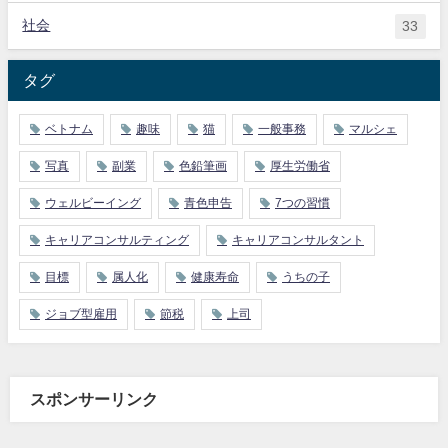
社会
33
タグ
ベトナム
趣味
猫
一般事務
マルシェ
写真
副業
色鉛筆画
厚生労働省
ウェルビーイング
青色申告
7つの習慣
キャリアコンサルティング
キャリアコンサルタント
目標
属人化
健康寿命
うちの子
ジョブ型雇用
節税
上司
スポンサーリンク