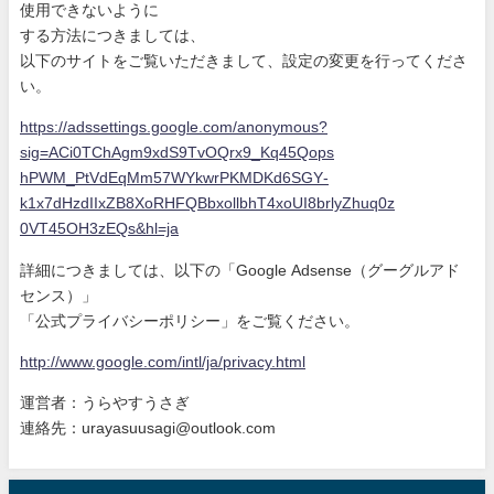
使
用できないように
する方法につきましては、
以下のサイトをご覧いただきまして、設定の変更を行ってくださ
い
。
https://adssettings.google.com
/anonymous?
sig=ACi0TChAgm9xdS9
TvOQrx9_Kq45Qops
hPWM_PtVdEqMm57WYkwrPKMDKd6SGY
-
k1x7dHzdIIxZB8XoRHFQBbxollbhT
4xoUI8brlyZhuq0z
0VT45OH3zEQs&hl=ja
詳細につきましては、以下の「Google Adsense（グーグルアド
センス）」
「公式プライバシーポリシー」をご覧ください。
http://www.google.com/intl/ja/
privacy.html
運営者：うらやすうさぎ
連絡先：urayasuusagi@outlook.com