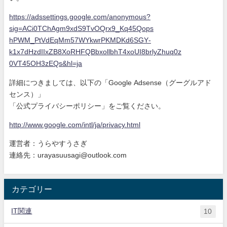
https://adssettings.google.com
/anonymous?
sig=ACi0TChAgm9xdS9
TvOQrx9_Kq45Qops
hPWM_PtVdEqMm57WYkwrPKMDKd6SGY
-
k1x7dHzdIIxZB8XoRHFQBbxollbhT
4xoUI8brlyZhuq0z
0VT45OH3zEQs&hl=ja
詳細につきましては、以下の「Google Adsense（グーグルアド
センス）」
「公式プライバシーポリシー」をご覧ください。
http://www.google.com/intl/ja/
privacy.html
運営者：うらやすうさぎ
連絡先：urayasuusagi@outlook.com
カテゴリー
IT関連
10