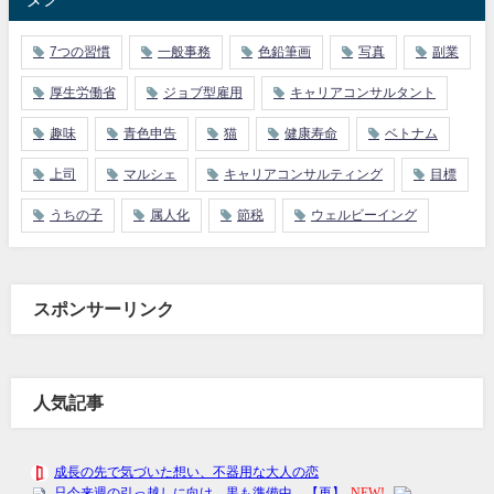
7つの習慣
一般事務
色鉛筆画
写真
副業
厚生労働省
ジョブ型雇用
キャリアコンサルタント
趣味
青色申告
猫
健康寿命
ベトナム
上司
マルシェ
キャリアコンサルティング
目標
うちの子
属人化
節税
ウェルビーイング
スポンサーリンク
人気記事