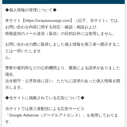
◆個人情報の管理について◆
本サイト【https://urayasuusagi.com】（以下、当サ
イト）では、
お問い合わせ内容に関する対応・確認・相談および、
情報提供のメール送信（返信）の目的以外には使用しません。
お問い合わせの際に取得しました個人情報を第三者へ開示するこ
と
は一切いたしませ
ん。
警察や裁判所などの公的機関より、書面による請求がありました
場
合、
法令順守・公序良俗に従い、ただちに請求のあった個人情報を開
示
します。
◆当サイトに掲載されている広告について◆
当サイトでは第三者配信による広告サービス
「Google Adsense（グーグルアドセンス）」を使用しておりま
す。