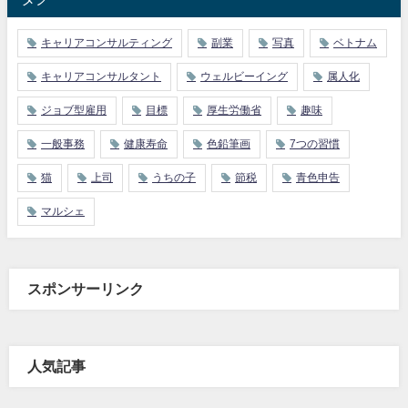
キャリアコンサルティング
副業
写真
ベトナム
キャリアコンサルタント
ウェルビーイング
属人化
ジョブ型雇用
目標
厚生労働省
趣味
一般事務
健康寿命
色鉛筆画
7つの習慣
猫
上司
うちの子
節税
青色申告
マルシェ
スポンサーリンク
人気記事