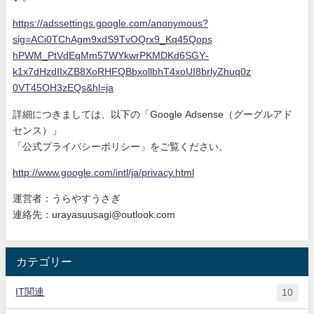
https://adssettings.google.com
/anonymous?
sig=ACi0TChAgm9xdS9
TvOQrx9_Kq45Qops
hPWM_PtVdEqMm57WYkwrPKMDKd6SGY
-
k1x7dHzdIIxZB8XoRHFQBbxollbhT
4xoUI8brlyZhuq0z
0VT45OH3zEQs&hl=ja
詳細につきましては、以下の「Google Adsense（グーグルアド
センス）」
「公式プライバシーポリシー」をご覧ください。
http://www.google.com/intl/ja/
privacy.html
運営者：うらやすうさぎ
連絡先：urayasuusagi@outlook.com
カテゴリー
IT関連
10