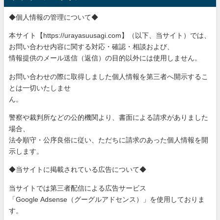
◆個人情報の管理について◆
本サイト【https://urayasuusagi.com】（以下、当サ
イト）では、
お問い合わせ内容に関する対応・確認・相談および、
情報提供のメール送信（返信）の目的以外には使用しません。
お問い合わせの際に取得しました個人情報を第三者へ開示するこ
と
は一切いたしませ
ん。
警察や裁判所などの公的機関より、書面による請求がありました
場
合、
法令順守・公序良俗に従い、ただちに請求のあった個人情報を開
示
します。
◆当サイトに掲載されている広告について◆
当サイトでは第三者配信による広告サービス
「Google Adsense（グーグルアドセンス）」を使用しておりま
す。