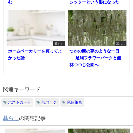
む
シッターという形になった
暮らし
暮らし
ホームベーカリーを買ってよ
つかの間の夢のような一日
かった話
──足利フラワーパークと館
林つつじ公園へ
関連キーワード
ポストカード
缶バッジ
色鉛筆画
暮らし
の関連記事