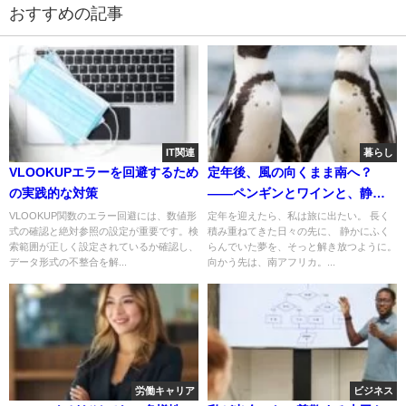
おすすめの記事
IT関連
暮らし
VLOOKUPエラーを回避するため
定年後、風の向くまま南へ？
の実践的な対策
——ペンギンとワインと、静か
な夢
VLOOKUP関数のエラー回避には、数値形
定年を迎えたら、私は旅に出たい。 長く
式の確認と絶対参照の設定が重要です。検
積み重ねてきた日々の先に、 静かにふく
索範囲が正しく設定されているか確認し、
らんでいた夢を、そっと解き放つように。
データ形式の不整合を解...
向かう先は、南アフリカ。...
労働キャリア
ビジネス