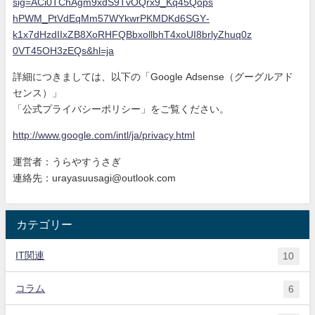
sig=ACi0TChAgm9xdS9
TvOQrx9_Kq45Qops
hPWM_PtVdEqMm57WYkwrPKMDKd6SGY
-
k1x7dHzdIIxZB8XoRHFQBbxollbhT
4xoUI8brlyZhuq0z
0VT45OH3zEQs&hl=ja
詳細につきましては、以下の「Google Adsense（グーグルアド
センス）」
「公式プライバシーポリシー」をご覧ください。
http://www.google.com/intl/ja/
privacy.html
運営者：うらやすうさぎ
連絡先：urayasuusagi@outlook.com
カテゴリー
IT関連
10
コラム
6