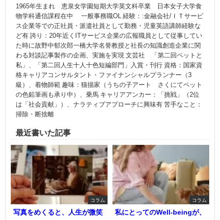
1965年生まれ 恵泉女学園短期大学英文科卒業 日本女子大学食
物学科通信課程在中 一般事務職OL 経験：:金融会社/ＩＴサービ
ス企業等での正社員・派遣社員として勤務・児童英語講師経験な
ど有 誇り：20年近くITサービス企業の広報職員として従事してい
た時に故野中郁次郎一橋大学名誉教授と社長の知識創造企業に関
わる対談記事製作の企画、実施を実現 文芸社 「第二回ペットと
私」、「第二回人生十人十色短編部門」入賞・刊行 資格：国家資
格キャリアコンサルタント・ファイナンシャルプランナー（3
級）、着物師範 趣味：猫描家（うちの子アート さくにてペット
の色鉛筆画も承り中）、乗馬 キャリアアンカー：「挑戦」（2位
は「社会貢献」）、ナラティブアプローチに興味有 苦手なこと：
掃除・断捨離
最近書いた記事
コラム
コラム
写真をめくると、人生が微笑
私にとってのWell-beingが、