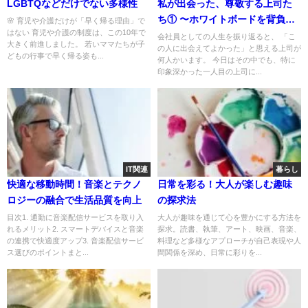
LGBTQなどだけでない多様性
私が出会った、尊敬する上司た
ち① 〜ホワイトボードを背負っ
🌸 育児や介護だけが「早く帰る理由」で
はない 育児や介護の制度は、この10年で
た方〜
会社員としての人生を振り返ると、 「こ
大きく前進しました。 若いママたちが子
の人に出会えてよかった」と思える上司が
どもの行事で早く帰る姿も...
何人かいます。 今日はその中でも、特に
印象深かった一人目の上司に...
IT関連
暮らし
快適な移動時間！音楽とテクノ
日常を彩る！大人が楽しむ趣味
ロジーの融合で生活品質を向上
の探求法
目次1. 通勤に音楽配信サービスを取り入
大人が趣味を通じて心を豊かにする方法を
れるメリット2. スマートデバイスと音楽
探求。読書、執筆、アート、映画、音楽、
の連携で快適度アップ3. 音楽配信サービ
料理など多様なアプローチが自己表現や人
ス選びのポイントまと...
間関係を深め、日常に彩りを...