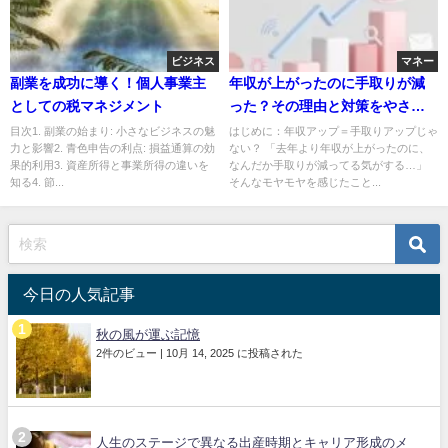
ビジネス
マネー
副業を成功に導く！個人事業主
年収が上がったのに手取りが減
としての税マネジメント
った？その理由と対策をやさし
く解説
目次1. 副業の始まり: 小さなビジネスの魅
はじめに：年収アップ＝手取りアップじゃ
力と影響2. 青色申告の利点: 損益通算の効
ない？ 「去年より年収が上がったのに、
果的利用3. 資産所得と事業所得の違いを
なんだか手取りが減ってる気がする…」
知る4. 節...
そんなモヤモヤを感じたこと...
今日の人気記事
秋の風が運ぶ記憶
2件のビュー
|
10月 14, 2025 に投稿された
人生のステージで異なる出産時期とキャリア形成のメ