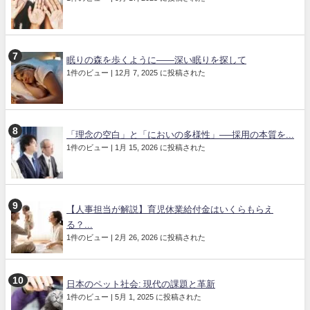
眠りの森を歩くように——深い眠りを探して
1件のビュー
|
12月 7, 2025 に投稿された
「理念の空白」と「においの多様性」──採用の本質を...
1件のビュー
|
1月 15, 2026 に投稿された
【人事担当が解説】育児休業給付金はいくらもらえ
る？...
1件のビュー
|
2月 26, 2026 に投稿された
日本のペット社会: 現代の課題と革新
1件のビュー
|
5月 1, 2025 に投稿された