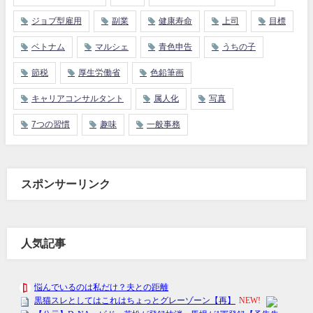
ジョブ型雇用
副業
健康寿命
上司
目標
ベトナム
マルシェ
青色申告
うちの子
節税
厚生労働省
色鉛筆画
キャリアコンサルタント
属人化
写真
7つの習慣
趣味
一般事務
スポンサーリンク
人気記事