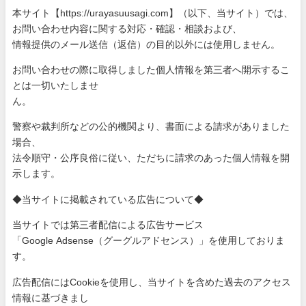
本サイト【https://urayasuusagi.com】（以下、当サ
イト）では、
お問い合わせ内容に関する対応・確認・相談および、
情報提供のメール送信（返信）の目的以外には使用しません。
お問い合わせの際に取得しました個人情報を第三者へ開示するこ
と
は一切いたしませ
ん。
警察や裁判所などの公的機関より、書面による請求がありました
場
合、
法令順守・公序良俗に従い、ただちに請求のあった個人情報を開
示
します。
◆当サイトに掲載されている広告について◆
当サイトでは第三者配信による広告サービス
「Google Adsense（グーグルアドセンス）」を使用しておりま
す。
広告配信にはCookieを使用し、当サイトを含めた過去のアク
セス
情報に基づきまし