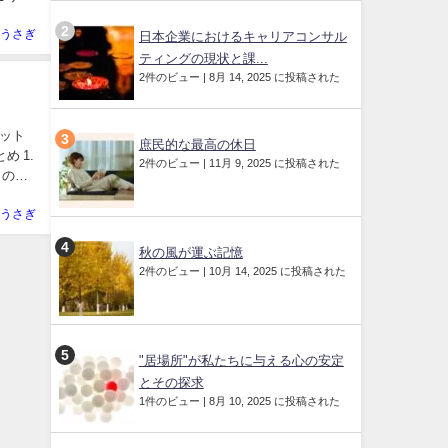
うさぎ
日本企業におけるキャリアコンサル
ティングの現状と課...
2件のビュー
|
8月 14, 2025 に投稿された
ット
庶民的な最高の休日
め 1.
2件のビュー
|
11月 9, 2025 に投稿された
のか?
うさぎ
秋の風が運ぶ記憶
2件のビュー
|
10月 14, 2025 に投稿された
"居場所"が私たちに与える心の安定
とその探求
1件のビュー
|
8月 10, 2025 に投稿された