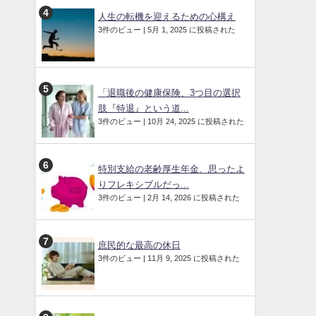
人生の転機を迎えるための心構え
3件のビュー
|
5月 1, 2025 に投稿された
「退職後の健康保険、3つ目の選択
肢『特退』という道...
3件のビュー
|
10月 24, 2025 に投稿された
特別支給の老齢厚生年金、思ったよ
りフレキシブルだっ...
3件のビュー
|
2月 14, 2026 に投稿された
庶民的な最高の休日
3件のビュー
|
11月 9, 2025 に投稿された