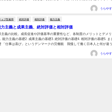
す。 だからこそ、評価制度...
うらやす
ジョブ型雇用
絶対評価
相対評価
能力主義
 能力主義と成果主義、絶対評価と相対評価
果主義の比較。成長促進や評価基準の重要性など、各制度のメリットとデメリ
. 能力主義の基礎2. 成果主義の基礎3. 絶対評価の基礎4. 相対評価の基礎5. まと
礎 「仕事は喜び」というデンマークの労働観 我慢して働く日本人と何が違う
、組織としても...
うらやす