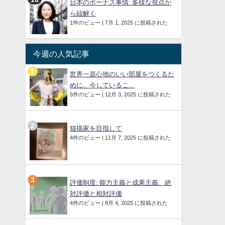
日本のボーナス事情: 多様な視点か
ら紐解く
1件のビュー
|
7月 1, 2025 に投稿された
今週の人気記事
世界一居心地のいい部屋をつくるた
めに、今しているこ...
5件のビュー
|
12月 3, 2025 に投稿された
猫描家を目指して
4件のビュー
|
11月 7, 2025 に投稿された
評価制度: 能力主義と成果主義、絶
対評価と相対評価
4件のビュー
|
8月 4, 2025 に投稿された