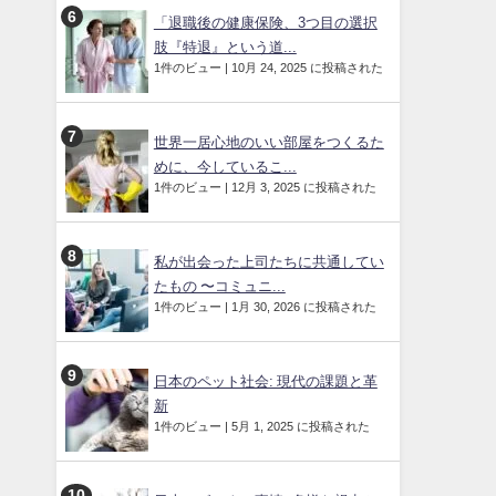
「退職後の健康保険、3つ目の選択
肢『特退』という道...
1件のビュー
|
10月 24, 2025 に投稿された
世界一居心地のいい部屋をつくるた
めに、今しているこ...
1件のビュー
|
12月 3, 2025 に投稿された
私が出会った上司たちに共通してい
たもの 〜コミュニ...
1件のビュー
|
1月 30, 2026 に投稿された
日本のペット社会: 現代の課題と革
新
1件のビュー
|
5月 1, 2025 に投稿された