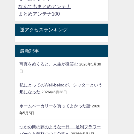
なんでもまとめアンテナ
まとめアンテナ100
逆アクセスランキング
最新記事
写真をめくると、人生が微笑む
2026年5月30
日
私にとってのWell-beingが、シッターという
形になった
2026年5月28日
ホームベーカリーを買ってよかった話
2026
年5月5日
つかの間の夢のような一日──足利フラワー
パークと館林つつじ公園へ
2026年5月4日