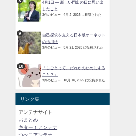
4月1日 ― 新しい門出の日に思い出
したこと
3件のビュー
|
4月 2, 2026 に投稿された
自己探求を支える日本版オーネット
の活用法
3件のビュー
|
5月 21, 2025 に投稿された
「しごとって、だれかのためにする
こと？」
3件のビュー
|
10月 16, 2025 に投稿された
リンク集
アンテナサイト
おまとめ
キター！アンテナ
つべこアンテナ