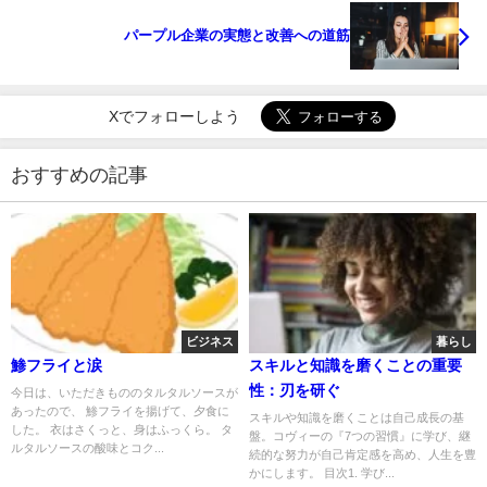
パープル企業の実態と改善への道筋
Xでフォローしよう
おすすめの記事
ビジネス
暮らし
鯵フライと涙
スキルと知識を磨くことの重要
性：刃を研ぐ
今日は、いただきもののタルタルソースが
あったので、 鯵フライを揚げて、夕食に
スキルや知識を磨くことは自己成長の基
した。 衣はさくっと、身はふっくら。 タ
盤。コヴィーの『7つの習慣』に学び、継
ルタルソースの酸味とコク...
続的な努力が自己肯定感を高め、人生を豊
かにします。 目次1. 学び...