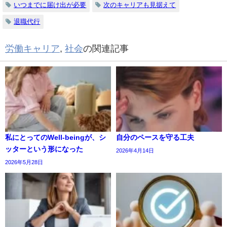
いつまでに届け出が必要
次のキャリアも見据えて
退職代行
労働キャリア
,
社会
の関連記事
私にとってのWell-beingが、シ
自分のペースを守る工夫
ッターという形になった
2026年4月14日
2026年5月28日