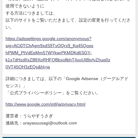
使
用できないように
する方法につきましては、
以下のサイトをご覧いただきまして、設定の変更を行ってくださ
い
。
https://adssettings.google.com
/anonymous?
sig=ACi0TChAgm9xdS9
TvOQrx9_Kq45Qops
hPWM_PtVdEqMm57WYkwrPKMDKd6SGY
-
k1x7dHzdIIxZB8XoRHFQBbxollbhT
4xoUI8brlyZhuq0z
0VT45OH3zEQs&hl=ja
詳細につきましては、以下の「Google Adsense（グーグルアド
センス）」
「公式プライバシーポリシー」をご覧ください。
http://www.google.com/intl/ja/
privacy.html
運営者：うらやすうさぎ
連絡先：urayasuusagi@outlook.com