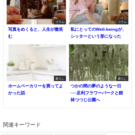
コラム
コラム
写真をめくると、人生が微笑
私にとってのWell-beingが、
む
シッターという形になった
暮らし
暮らし
ホームベーカリーを買ってよ
つかの間の夢のような一日
かった話
──足利フラワーパークと館
林つつじ公園へ
関連キーワード