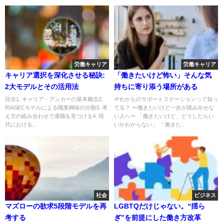
労働キャリア
労働キャリア
キャリア選択を深化させる秘訣:
「働きたいけど怖い」そんな気
2大モデルとその活用法
持ちに寄り添う場所がある
目次1. キャリア・アンカーの基本概念2.
🌱わかものサポートステーションって知っ
RIASECモデルによる職業興味の分類3. 考
てる？ 〜働きたいけど一歩が踏み出せな
え方の組み合わせで適職を見つける4. 現
い人へ〜 「働きたいけど、どうしたらい
代における...
いかわからない」 「働きた...
社会
ビジネス
マズローの欲求5段階モデルを再
LGBTQだけじゃない。“揺ら
考する
ぎ”を前提にした働き方改革