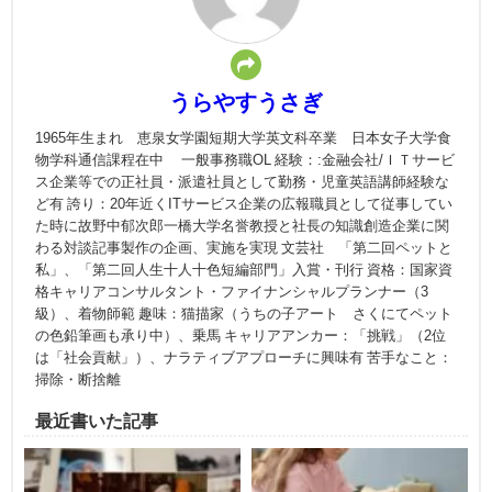
うらやすうさぎ
1965年生まれ 恵泉女学園短期大学英文科卒業 日本女子大学食
物学科通信課程在中 一般事務職OL 経験：:金融会社/ＩＴサービ
ス企業等での正社員・派遣社員として勤務・児童英語講師経験な
ど有 誇り：20年近くITサービス企業の広報職員として従事してい
た時に故野中郁次郎一橋大学名誉教授と社長の知識創造企業に関
わる対談記事製作の企画、実施を実現 文芸社 「第二回ペットと
私」、「第二回人生十人十色短編部門」入賞・刊行 資格：国家資
格キャリアコンサルタント・ファイナンシャルプランナー（3
級）、着物師範 趣味：猫描家（うちの子アート さくにてペット
の色鉛筆画も承り中）、乗馬 キャリアアンカー：「挑戦」（2位
は「社会貢献」）、ナラティブアプローチに興味有 苦手なこと：
掃除・断捨離
最近書いた記事