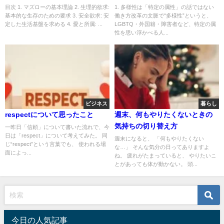
目次 1. マズローの基本理論 2. 生理的欲求:
1. 多様性は「特定の属性」の話ではない
基本的な生存のための要求 3. 安全欲求: 安
働き方改革の文脈で“多様性”というと、
定した生活基盤を求める 4. 愛と所属: ...
LGBTQ・外国籍・障害者など、特定の属
性を思い浮かべる人...
ビジネス
暮らし
respectについて思ったこと
週末、何もやりたくないときの
気持ちの切り替え方
一昨日「信頼」について書いた流れで、今
日は「respect」について考えてみた。 同
週末になると、 「何もやりたくない
じ“respect”という言葉でも、 使われる場
な…」 そんな気分の日ってありますよ
面によっ...
ね。 疲れがたまっていると、 やりたいこ
とがあっても体が動かない。 頭...
今日の人気記事