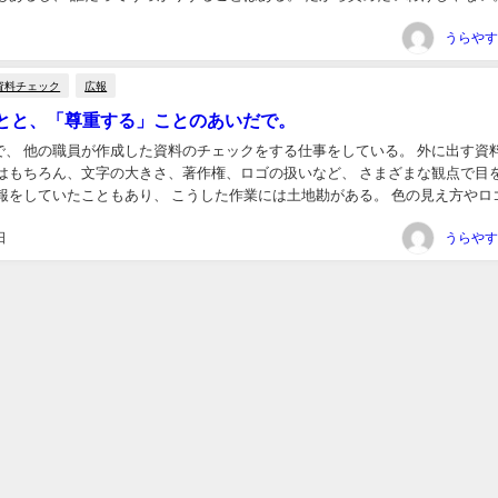
 自分が思っている以上に“誰かの時間”を...
うらやす
資料チェック
広報
とと、「尊重する」ことのあいだで。
で、 他の職員が作成した資料のチェックをする仕事をしている。 外に出す資
字はもちろん、文字の大きさ、著作権、ロゴの扱いなど、 さまざまな観点で目
広報をしていたこともあり、 こうした作業には土地勘がある。 色の見え方やロ
厳しかった会社だった。 でも、今の職...
日
うらやす