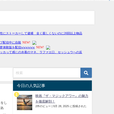
今日の人気記事
映画『ザ・マジックアワー』の魅力
を徹底解剖！
事をし
2件のビュー
|
9月 28, 2025 に投稿された
があ
 た