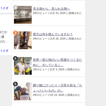
うさぎ
見る側から、見られる側へ
2件のビュー
|
11月 23, 2025 に投稿された
料だか
貴方は何を積んでいますか？
を通
2件のビュー
|
11月 26, 2025 に投稿された
ゴの使
うさぎ
世界一居心地のいい部屋をつくるた
めに、今しているこ...
2件のビュー
|
12月 3, 2025 に投稿された
贈り物にぴったり！日常を彩る『ち
ょっといいもの』の...
2件のビュー
|
5月 24, 2025 に投稿された