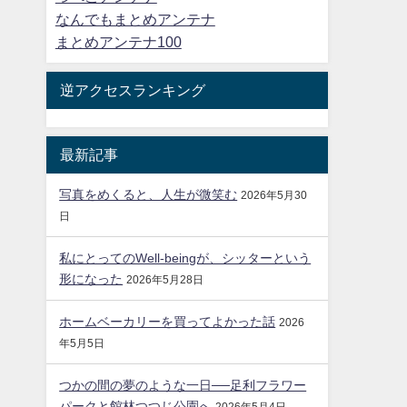
なんでもまとめアンテナ
まとめアンテナ100
逆アクセスランキング
最新記事
写真をめくると、人生が微笑む
2026年5月30
日
私にとってのWell-beingが、シッターという
形になった
2026年5月28日
ホームベーカリーを買ってよかった話
2026
年5月5日
つかの間の夢のような一日──足利フラワー
パークと館林つつじ公園へ
2026年5月4日