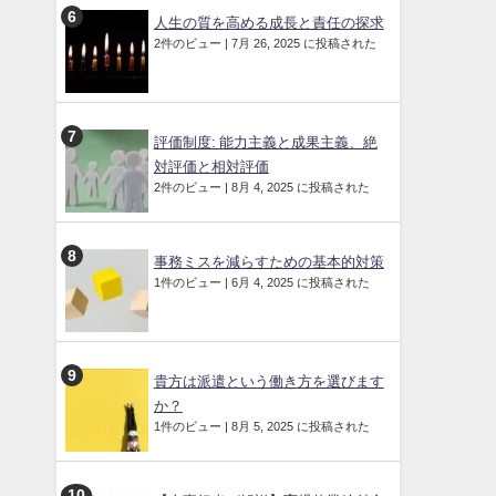
人生の質を高める成長と責任の探求
2件のビュー
|
7月 26, 2025 に投稿された
評価制度: 能力主義と成果主義、絶
対評価と相対評価
2件のビュー
|
8月 4, 2025 に投稿された
事務ミスを減らすための基本的対策
1件のビュー
|
6月 4, 2025 に投稿された
貴方は派遣という働き方を選びます
か？
1件のビュー
|
8月 5, 2025 に投稿された