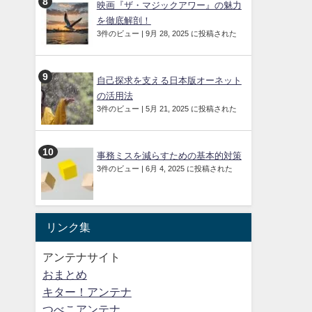
映画『ザ・マジックアワー』の魅力
を徹底解剖！
3件のビュー
|
9月 28, 2025 に投稿された
自己探求を支える日本版オーネット
の活用法
3件のビュー
|
5月 21, 2025 に投稿された
事務ミスを減らすための基本的対策
3件のビュー
|
6月 4, 2025 に投稿された
リンク集
アンテナサイト
おまとめ
キター！アンテナ
つべこアンテナ