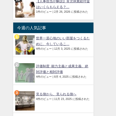
【人事担当が解説】育児休業給付金
はいくらもらえる？...
1件のビュー
|
2月 26, 2026 に投稿された
今週の人気記事
世界一居心地のいい部屋をつくるた
めに、今しているこ...
4件のビュー
|
12月 3, 2025 に投稿された
評価制度: 能力主義と成果主義、絶
対評価と相対評価
4件のビュー
|
8月 4, 2025 に投稿された
見る側から、見られる側へ
4件のビュー
|
11月 23, 2025 に投稿された