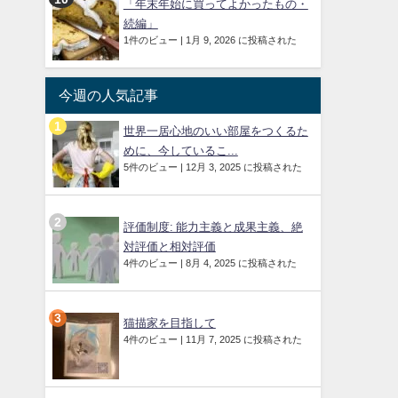
「年末年始に買ってよかったもの・
続編」
1件のビュー
|
1月 9, 2026 に投稿された
今週の人気記事
世界一居心地のいい部屋をつくるた
めに、今しているこ...
5件のビュー
|
12月 3, 2025 に投稿された
評価制度: 能力主義と成果主義、絶
対評価と相対評価
4件のビュー
|
8月 4, 2025 に投稿された
猫描家を目指して
4件のビュー
|
11月 7, 2025 に投稿された