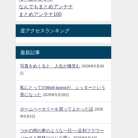
なんでもまとめアンテナ
まとめアンテナ100
逆アクセスランキング
最新記事
写真をめくると、人生が微笑む
2026年5月30
日
私にとってのWell-beingが、シッターという
形になった
2026年5月28日
ホームベーカリーを買ってよかった話
2026
年5月5日
つかの間の夢のような一日──足利フラワー
パークと館林つつじ公園へ
2026年5月4日