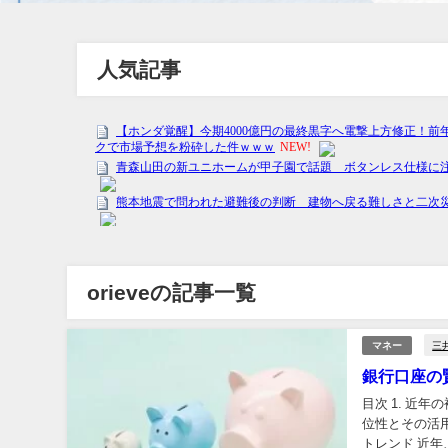
人気記事
orieveの記事一覧
三
マネー
銀行口座の
目次 1. 近
位性とその活用
トレンド 近