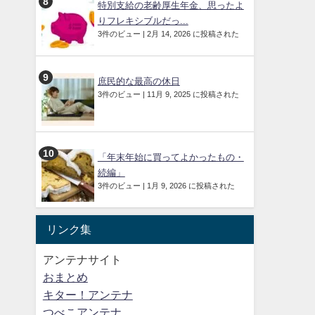
特別支給の老齢厚生年金、思ったよ
りフレキシブルだっ...
3件のビュー
|
2月 14, 2026 に投稿された
庶民的な最高の休日
3件のビュー
|
11月 9, 2025 に投稿された
「年末年始に買ってよかったもの・
続編」
3件のビュー
|
1月 9, 2026 に投稿された
リンク集
アンテナサイト
おまとめ
キター！アンテナ
つべこアンテナ