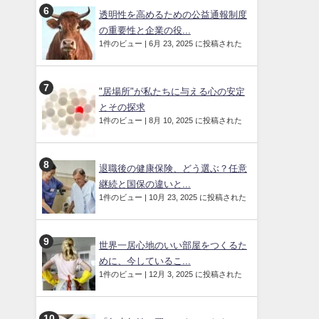
透明性を高めるための公益通報制度
の重要性と企業の役...
1件のビュー
|
6月 23, 2025 に投稿された
"居場所"が私たちに与える心の安定
とその探求
1件のビュー
|
8月 10, 2025 に投稿された
退職後の健康保険、どう選ぶ？任意
継続と国保の違いと...
1件のビュー
|
10月 23, 2025 に投稿された
世界一居心地のいい部屋をつくるた
めに、今しているこ...
1件のビュー
|
12月 3, 2025 に投稿された