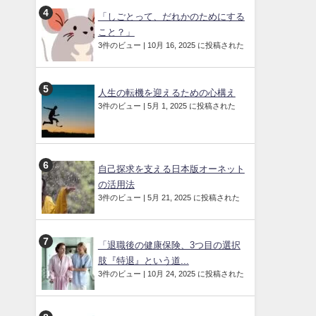
「しごとって、だれかのためにする
こと？」
3件のビュー
|
10月 16, 2025 に投稿された
人生の転機を迎えるための心構え
3件のビュー
|
5月 1, 2025 に投稿された
自己探求を支える日本版オーネット
の活用法
3件のビュー
|
5月 21, 2025 に投稿された
「退職後の健康保険、3つ目の選択
肢『特退』という道...
3件のビュー
|
10月 24, 2025 に投稿された