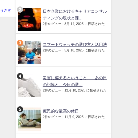
うさぎ
日本企業におけるキャリアコンサル
ティングの現状と課...
2件のビュー
|
8月 14, 2025 に投稿された
スマートウォッチの選び方と活用法
2件のビュー
|
5月 18, 2025 に投稿された
災害に備えるということ——あの日
の記憶と、今日の選...
2件のビュー
|
12月 10, 2025 に投稿された
庶民的な最高の休日
2件のビュー
|
11月 9, 2025 に投稿された