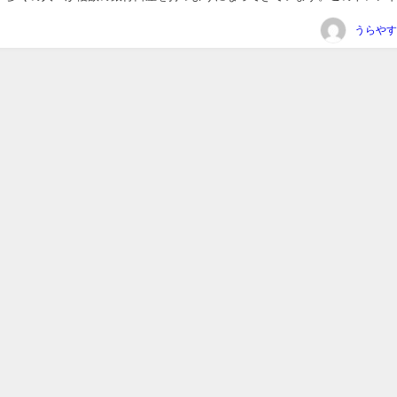
ービスの多様化...
うらやす