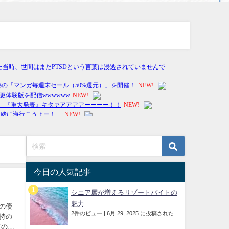
今日の人気記事
シニア層が増えるリゾートバイトの
魅力
行の優
2件のビュー
|
6月 29, 2025 に投稿された
所持の
ドの背