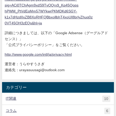
sig=ACi0TChAgm9xdS9
TvOQrx9_Kq45Qops
hPWM_PtVdEqMm57WYkwrPKMDKd6SGY
-
k1x7dHzdIIxZB8XoRHFQBbxollbhT
4xoUI8brlyZhuq0z
0VT45OH3zEQs&hl=ja
詳細につきましては、以下の「Google Adsense（グーグルアド
センス）」
「公式プライバシーポリシー」をご覧ください。
http://www.google.com/intl/ja/
privacy.html
運営者：うらやすうさぎ
連絡先：urayasuusagi@outlook.com
カテゴリー
IT関連
10
コラム
6