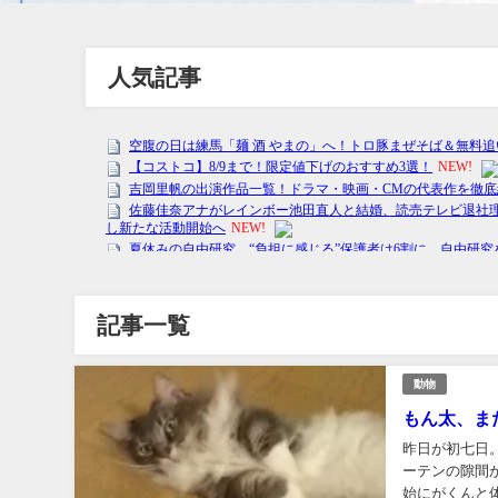
人気記事
記事一覧
動物
もん太、ま
昨日が初七日
ーテンの隙間
始にがくんと体