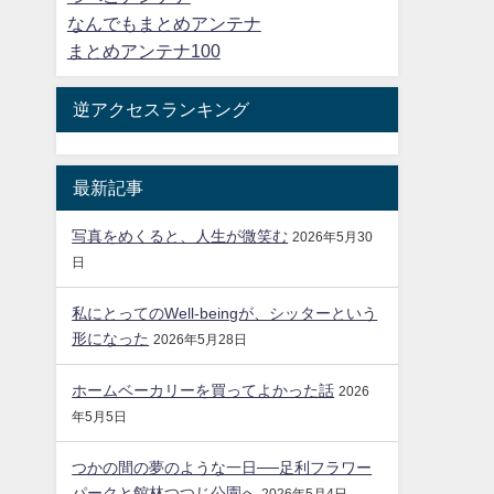
なんでもまとめアンテナ
まとめアンテナ100
逆アクセスランキング
最新記事
写真をめくると、人生が微笑む
2026年5月30
日
私にとってのWell-beingが、シッターという
形になった
2026年5月28日
ホームベーカリーを買ってよかった話
2026
年5月5日
つかの間の夢のような一日──足利フラワー
パークと館林つつじ公園へ
2026年5月4日