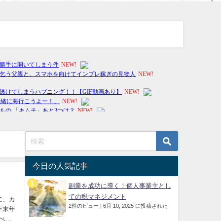
今日の人気記事
副業を成功に導く！個人事業主とし
ての税マネジメント
に、カ
2件のビュー
|
6月 10, 2025 に投稿された
年末年
べら