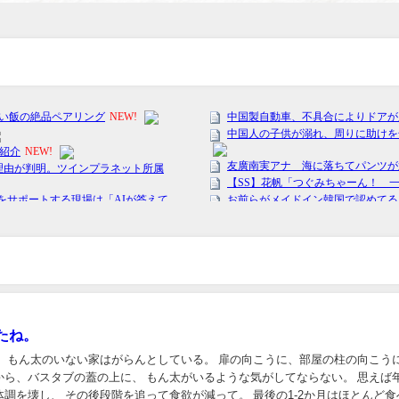
たね。
。 もん太のいない家はがらんとしている。 扉の向こうに、部屋の柱の向こう
から、バスタブの蓋の上に、 もん太がいるような気がしてならない。 思えば
調を壊し、 その後段階を追って食欲が減って。 最後の1-2か月はほとんど食