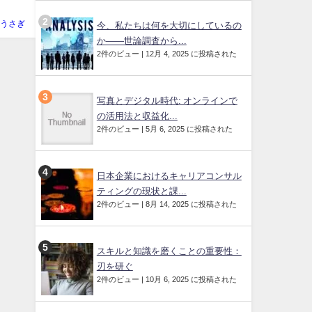
うさぎ
今、私たちは何を大切にしているの
か——世論調査から...
2件のビュー
|
12月 4, 2025 に投稿された
写真とデジタル時代: オンラインで
の活用法と収益化...
2件のビュー
|
5月 6, 2025 に投稿された
日本企業におけるキャリアコンサル
ティングの現状と課...
2件のビュー
|
8月 14, 2025 に投稿された
スキルと知識を磨くことの重要性：
刃を研ぐ
2件のビュー
|
10月 6, 2025 に投稿された