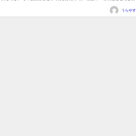
からないとわかっていて苦しいのを延...
うらやす