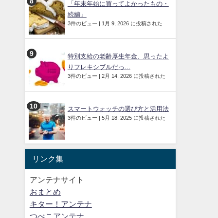
「年末年始に買ってよかったもの・
続編」
3件のビュー
|
1月 9, 2026 に投稿された
特別支給の老齢厚生年金、思ったよ
りフレキシブルだっ...
3件のビュー
|
2月 14, 2026 に投稿された
スマートウォッチの選び方と活用法
3件のビュー
|
5月 18, 2025 に投稿された
リンク集
アンテナサイト
おまとめ
キター！アンテナ
つべこアンテナ