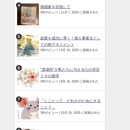
猫描家を目指して
4件のビュー
|
11月 7, 2025 に投稿された
副業を成功に導く！個人事業主とし
ての税マネジメント
3件のビュー
|
6月 10, 2025 に投稿された
"居場所"が私たちに与える心の安定
とその探求
3件のビュー
|
8月 10, 2025 に投稿された
「しごとって、だれかのためにする
こと？」
3件のビュー
|
10月 16, 2025 に投稿された