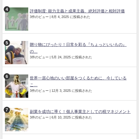
評価制度: 能力主義と成果主義、絶対評価と相対評価
3件のビュー
|
8月 4, 2025 に投稿された
贈り物にぴったり！日常を彩る『ちょっといいもの』
の...
3件のビュー
|
5月 24, 2025 に投稿された
世界一居心地のいい部屋をつくるために、今している
こ...
3件のビュー
|
12月 3, 2025 に投稿された
副業を成功に導く！個人事業主としての税マネジメント
3件のビュー
|
6月 10, 2025 に投稿された