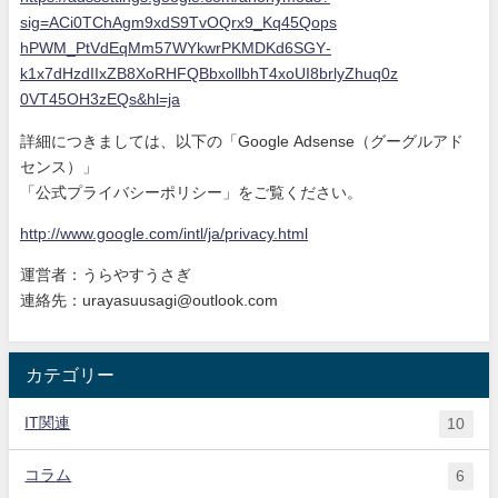
sig=ACi0TChAgm9xdS9
TvOQrx9_Kq45Qops
hPWM_PtVdEqMm57WYkwrPKMDKd6SGY
-
k1x7dHzdIIxZB8XoRHFQBbxollbhT
4xoUI8brlyZhuq0z
0VT45OH3zEQs&hl=ja
詳細につきましては、以下の「Google Adsense（グーグルアド
センス）」
「公式プライバシーポリシー」をご覧ください。
http://www.google.com/intl/ja/
privacy.html
運営者：うらやすうさぎ
連絡先：urayasuusagi@outlook.com
カテゴリー
IT関連
10
コラム
6