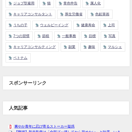
ジョブ型雇用
猫
青色申告
属人化
キャリアコンサルタント
厚生労働省
色鉛筆画
うちの子
ウェルビーイング
健康寿命
上司
7つの習慣
節税
一般事務
目標
写真
キャリアコンサルティング
副業
趣味
マルシェ
ベトナム
スポンサーリンク
人気記事