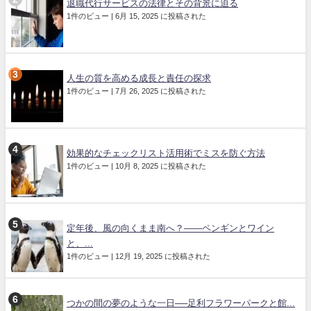
退職代行サービスの法律とその背景に迫る
1件のビュー
|
6月 15, 2025 に投稿された
人生の質を高める成長と責任の探求
1件のビュー
|
7月 26, 2025 に投稿された
効果的なチェックリスト活用術でミスを防ぐ方法
1件のビュー
|
10月 8, 2025 に投稿された
定年後、風の向くまま南へ？——ペンギンとワイン
と、...
1件のビュー
|
12月 19, 2025 に投稿された
つかの間の夢のような一日──足利フラワーパークと館...