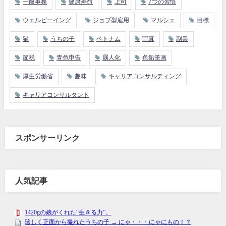
一般事務
健康寿命
上司
7つの習慣
ウェルビーイング
ジョブ型雇用
マルシェ
目標
猫
うちの子
ベトナム
写真
副業
節税
青色申告
属人化
色鉛筆画
厚生労働省
趣味
キャリアコンサルティング
キャリアコンサルタント
スポンサーリンク
人気記事