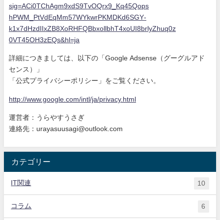
sig=ACi0TChAgm9xdS9
TvOQrx9_Kq45Qops
hPWM_PtVdEqMm57WYkwrPKMDKd6SGY
-
k1x7dHzdIIxZB8XoRHFQBbxollbhT
4xoUI8brlyZhuq0z
0VT45OH3zEQs&hl=ja
詳細につきましては、以下の「Google Adsense（グーグルアド
センス）」
「公式プライバシーポリシー」をご覧ください。
http://www.google.com/intl/ja/
privacy.html
運営者：うらやすうさぎ
連絡先：urayasuusagi@outlook.com
カテゴリー
IT関連
10
コラム
6