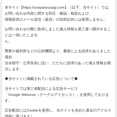
本サイト【https://urayasuusagi.com】（以下、当サ
イト）では、
お問い合わせ内容に関する対応・確認・相談および、
情報提供のメール送信（返信）の目的以外には使用しません。
お問い合わせの際に取得しました個人情報を第三者へ開示するこ
と
は一切いたしませ
ん。
警察や裁判所などの公的機関より、書面による請求がありました
場
合、
法令順守・公序良俗に従い、ただちに請求のあった個人情報を開
示
します。
◆当サイトに掲載されている広告について◆
当サイトでは第三者配信による広告サービス
「Google Adsense（グーグルアドセンス）」を使用しておりま
す。
広告配信にはCookieを使用し、当サイトを含めた過去のアク
セス
情報に基づきまし