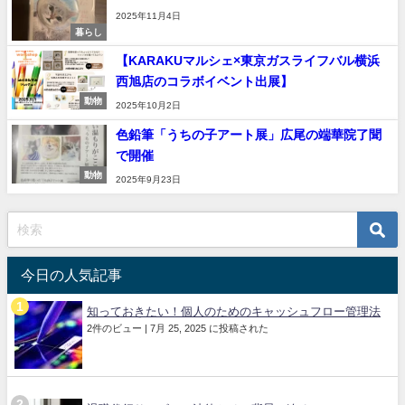
2025年11月4日
暮らし
【KARAKUマルシェ×東京ガスライフバル横浜
西旭店のコラボイベント出展】
動物
2025年10月2日
色鉛筆「うちの子アート展」広尾の端華院了聞
で開催
動物
2025年9月23日
今日の人気記事
知っておきたい！個人のためのキャッシュフロー管理法
2件のビュー
|
7月 25, 2025 に投稿された