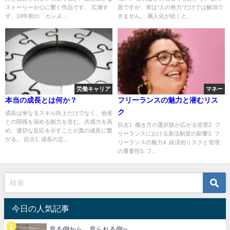
ストーリーが心に響く作品です。 広瀬す
題ですが、実は“人の努力”だけでは解消で
ず、10年前の「カンヌ...
きません。 属人化が続くと...
労働キャリア
マネー
本当の成長とは何か？
フリーランスの魅力と潜むリス
ク
成長は単なるスキル向上だけでなく、他者
との関係を深める能力を含む。共感力を高
目次1. 働き方の選択肢が広がる背景2. フ
め、適切な反応を示すことが真の成長に繋
リーランスにおける新法制度の影響3. フ
がる。 目次1. 成長の定...
リーランスの魅力4. 経済的リスクと管理
の重要性5. フ...
今日の人気記事
見る側から、見られる側へ