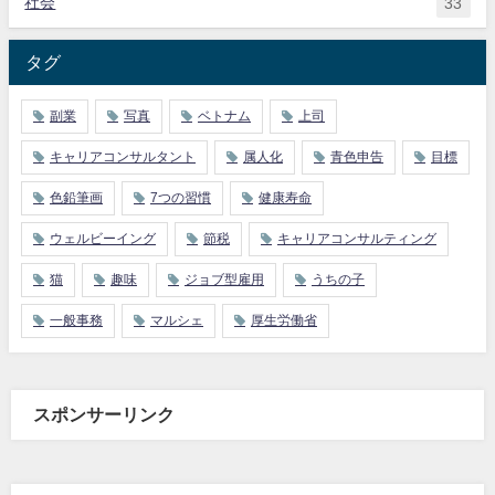
社会
33
タグ
副業
写真
ベトナム
上司
キャリアコンサルタント
属人化
青色申告
目標
色鉛筆画
7つの習慣
健康寿命
ウェルビーイング
節税
キャリアコンサルティング
猫
趣味
ジョブ型雇用
うちの子
一般事務
マルシェ
厚生労働省
スポンサーリンク