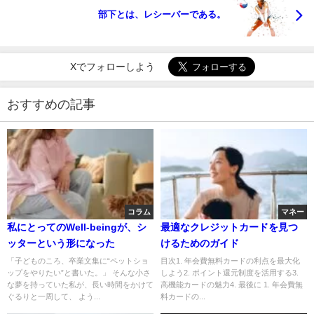
部下とは、レシーバーである。
Xでフォローしよう
おすすめの記事
コラム
マネー
私にとってのWell-beingが、シ
最適なクレジットカードを見つ
ッターという形になった
けるためのガイド
「子どものころ、卒業文集に“ペットショ
目次1. 年会費無料カードの利点を最大化
ップをやりたい”と書いた。」 そんな小さ
しよう2. ポイント還元制度を活用する3.
な夢を持っていた私が、長い時間をかけて
高機能カードの魅力4. 最後に 1. 年会費無
ぐるりと一周して、 よう...
料カードの...