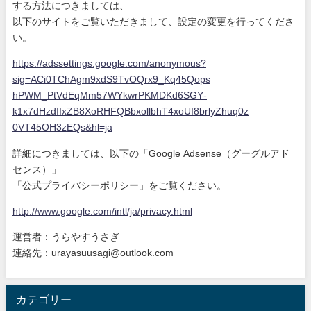
する方法につきましては、
以下のサイトをご覧いただきまして、設定の変更を行ってくださ
い
。
https://adssettings.google.com
/anonymous?
sig=ACi0TChAgm9xdS9
TvOQrx9_Kq45Qops
hPWM_PtVdEqMm57WYkwrPKMDKd6SGY
-
k1x7dHzdIIxZB8XoRHFQBbxollbhT
4xoUI8brlyZhuq0z
0VT45OH3zEQs&hl=ja
詳細につきましては、以下の「Google Adsense（グーグルアド
センス）」
「公式プライバシーポリシー」をご覧ください。
http://www.google.com/intl/ja/
privacy.html
運営者：うらやすうさぎ
連絡先：urayasuusagi@outlook.com
カテゴリー