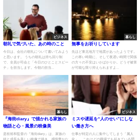
ビジネス
暮らし
朝礼で気づいた、あの時のこと
無事をお祈りしています
今日は、会社の朝礼について書いてみよう
先ほど東北地方で地震があったようです。
と思います。 うちの朝礼は持ち回り制
この寒い時期に、そして夜遅い時間で関係
で、全員が司会と「今日のひとことスピー
の方々の不安はいかばかりか。どうぞ被害
チ」を担当します。今朝の担当...
が可能な限り抑えられますよ...
暮らし
ビジネス
『海街diary』で描かれる家族の
ミスや遅延を“人のせい”にしな
物語と心・風景の映像美
い働き方へ
是枝裕和監督の『海街diary』は、家族の
仕事が特定の人に集中してしまう「属人
絆と成長を美しい映像で描き、感情豊かな
化」。 これはどの職場でも起きている問