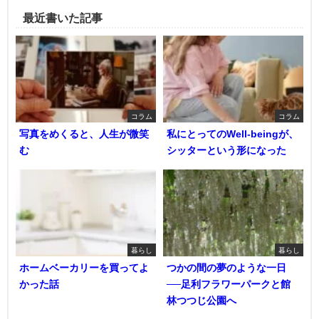
最近書いた記事
コラム
コラム
写真をめくると、人生が微笑
私にとってのWell-beingが、
む
シッターという形になった
暮らし
暮らし
ホームベーカリーを買ってよ
つかの間の夢のような一日
かった話
──足利フラワーパークと館
林つつじ公園へ