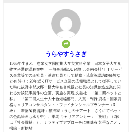
うらやすうさぎ
1965年生まれ 恵泉女学園短期大学英文科卒業 日本女子大学食
物学科通信課程在中 一般事務職OL 経験：:金融会社/ＩＴサービ
ス企業等での正社員・派遣社員として勤務・児童英語講師経験な
ど有 誇り：20年近くITサービス企業の広報職員として従事してい
た時に故野中郁次郎一橋大学名誉教授と社長の知識創造企業に関
わる対談記事製作の企画、実施を実現 文芸社 「第二回ペットと
私」、「第二回人生十人十色短編部門」入賞・刊行 資格：国家資
格キャリアコンサルタント・ファイナンシャルプランナー（3
級）、着物師範 趣味：猫描家（うちの子アート さくにてペット
の色鉛筆画も承り中）、乗馬 キャリアアンカー：「挑戦」（2位
は「社会貢献」）、ナラティブアプローチに興味有 苦手なこと：
掃除・断捨離