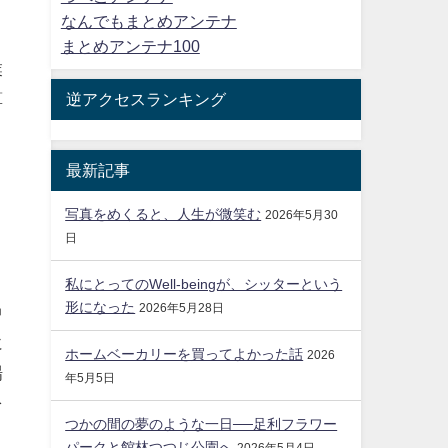
なんでもまとめアンテナ
まとめアンテナ100
業
算
逆アクセスランキング
ま
最新記事
写真をめくると、人生が微笑む
2026年5月30
ま
日
私にとってのWell-beingが、シッターという
形になった
2026年5月28日
中
に
ホームベーカリーを買ってよかった話
2026
場
年5月5日
を
つかの間の夢のような一日──足利フラワー
パークと館林つつじ公園へ
2026年5月4日