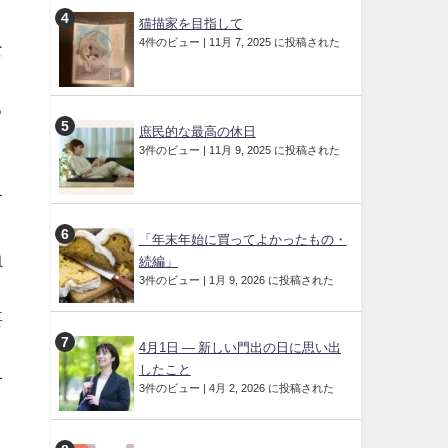
猫描家を目指して
4件のビュー
|
11月 7, 2025 に投稿された
な
る
庶民的な最高の休日
3件のビュー
|
11月 9, 2025 に投稿された
す
「年末年始に買ってよかったもの・
負
続編」
3件のビュー
|
1月 9, 2026 に投稿された
要
4月1日 ― 新しい門出の日に思い出
したこと
一
3件のビュー
|
4月 2, 2026 に投稿された
と