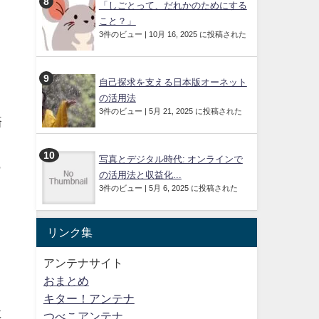
「しごとって、だれかのためにする
こと？」
3件のビュー
|
10月 16, 2025 に投稿された
ま
自己探求を支える日本版オーネット
の活用法
3件のビュー
|
5月 21, 2025 に投稿された
済
写真とデジタル時代: オンラインで
も
の活用法と収益化...
3件のビュー
|
5月 6, 2025 に投稿された
リンク集
アンテナサイト
おまとめ
。
キター！アンテナ
に
つべこアンテナ