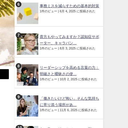
事務ミスを減らすための基本的対策
1件のビュー
|
6月 4, 2025 に投稿された
貴方もやってみますか？認知症サポ
ーター、キャラバン...
1件のビュー
|
8月 3, 2025 に投稿された
リーダーシップを高める言葉の力：
明確さと曖昧さの使...
1件のビュー
|
10月 2, 2025 に投稿された
「働きたいけど怖い」そんな気持ち
に寄り添う場所があ...
1件のビュー
|
11月 6, 2025 に投稿された