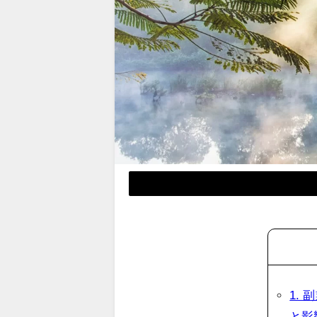
1.
と影