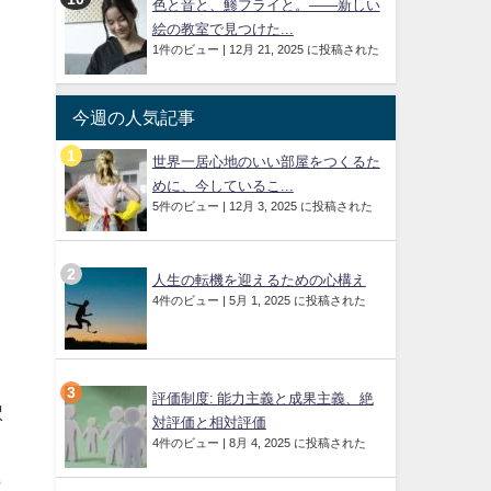
色と音と、鯵フライと。——新しい
絵の教室で見つけた...
1件のビュー
|
12月 21, 2025 に投稿された
今週の人気記事
世界一居心地のいい部屋をつくるた
めに、今しているこ...
5件のビュー
|
12月 3, 2025 に投稿された
人生の転機を迎えるための心構え
4件のビュー
|
5月 1, 2025 に投稿された
評価制度: 能力主義と成果主義、絶
択
対評価と相対評価
4件のビュー
|
8月 4, 2025 に投稿された
ら