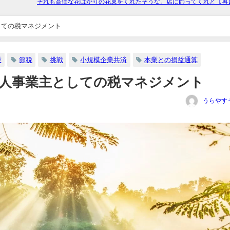
しての税マネジメント
業
節税
挑戦
小規模企業共済
本業との損益通算
人事業主としての税マネジメント
うらやす