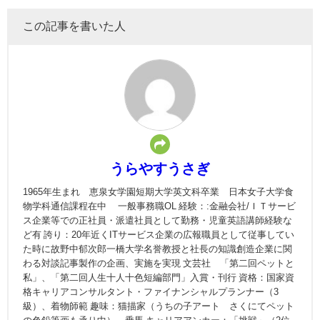
この記事を書いた人
うらやすうさぎ
1965年生まれ 恵泉女学園短期大学英文科卒業 日本女子大学食
物学科通信課程在中 一般事務職OL 経験：:金融会社/ＩＴサービ
ス企業等での正社員・派遣社員として勤務・児童英語講師経験な
ど有 誇り：20年近くITサービス企業の広報職員として従事してい
た時に故野中郁次郎一橋大学名誉教授と社長の知識創造企業に関
わる対談記事製作の企画、実施を実現 文芸社 「第二回ペットと
私」、「第二回人生十人十色短編部門」入賞・刊行 資格：国家資
格キャリアコンサルタント・ファイナンシャルプランナー（3
級）、着物師範 趣味：猫描家（うちの子アート さくにてペット