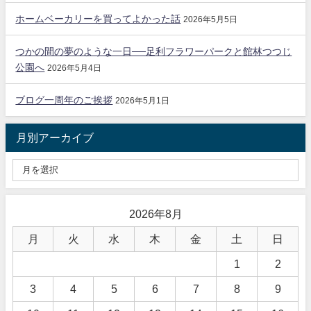
ホームベーカリーを買ってよかった話
2026年5月5日
つかの間の夢のような一日──足利フラワーパークと館林つつじ
公園へ
2026年5月4日
ブログ一周年のご挨拶
2026年5月1日
月別アーカイブ
2026年8月
月
火
水
木
金
土
日
1
2
3
4
5
6
7
8
9