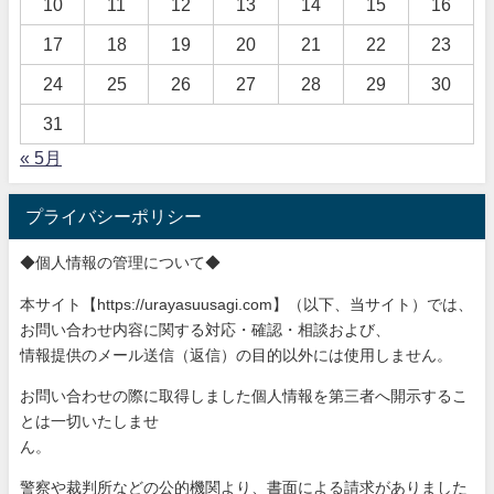
10
11
12
13
14
15
16
17
18
19
20
21
22
23
24
25
26
27
28
29
30
31
« 5月
プライバシーポリシー
◆個人情報の管理について◆
本サイト【https://urayasuusagi.com】（以下、当サ
イト）では、
お問い合わせ内容に関する対応・確認・相談および、
情報提供のメール送信（返信）の目的以外には使用しません。
お問い合わせの際に取得しました個人情報を第三者へ開示するこ
と
は一切いたしませ
ん。
警察や裁判所などの公的機関より、書面による請求がありました