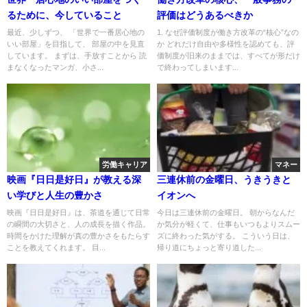
るために、今していること
評価はどうあるべきか
最近、少しずつ、 「世界で一番居心地の
1. なぜ評価制度が働き方改革の“核心”なの
いい部屋」を目指して、 部屋の中を見直
か どれだけ自由や多様性を認めても、評
しています。 まずは、手放すことから 読
価制度が旧来のままでは、すべてが形だけ
まなくなったマンガ、小さ...
で終わってしまいます...
労働キャリア
マネー
映画『日日是好日』が教える深
三連休前の金曜日、うきうきと
い学びと人生の豊かさ
イオンへ
映画『日日是好日』は、茶道を通じて日常
今日は三連休前の金曜日。 朝からなんだ
の瞬間の大切さと、人の成長を描く作品。
か気分が軽くて、仕事もいつもよりスムー
時間をかけた理解が真の豊かさをもたらす
ズに終わった気がする。 こういう日は、
ことを教えてくれます。 目...
帰り道にちょっと寄り道した...