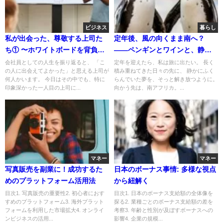
ビジネス
暮らし
私が出会った、尊敬する上司た
定年後、風の向くまま南へ？
ち① 〜ホワイトボードを背負っ
——ペンギンとワインと、静か
た方〜
な夢
会社員としての人生を振り返ると、 「こ
定年を迎えたら、私は旅に出たい。 長く
の人に出会えてよかった」と思える上司が
積み重ねてきた日々の先に、 静かにふく
何人かいます。 今日はその中でも、特に
らんでいた夢を、そっと解き放つように。
印象深かった一人目の上司に...
向かう先は、南アフリカ。...
マネー
マネー
写真販売を副業に！成功するた
日本のボーナス事情: 多様な視点
めのプラットフォーム活用法
から紐解く
目次1. 写真販売の重要性2. 初心者におす
目次1. 日本のボーナス支給額の全体像を
すめのプラットフォーム3. 海外プラット
探る2. 業種ごとのボーナス支給額の差を
フォームを利用した市場拡大4. オンライ
考察3. 年齢と性別が及ぼすボーナスへの
ンビジネスの活用...
影響4. 企業の規模...