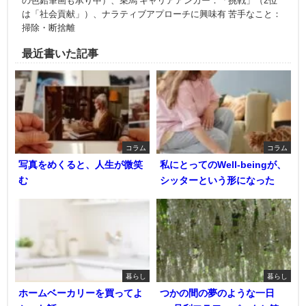
の色鉛筆画も承り中）、乗馬 キャリアアンカー：「挑戦」（2位
は「社会貢献」）、ナラティブアプローチに興味有 苦手なこと：
掃除・断捨離
最近書いた記事
コラム
コラム
写真をめくると、人生が微笑
私にとってのWell-beingが、
む
シッターという形になった
暮らし
暮らし
ホームベーカリーを買ってよ
つかの間の夢のような一日