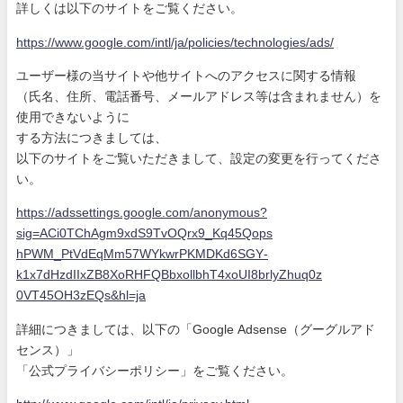
詳しくは以下のサイトをご覧ください。
https://www.google.com/intl/ja
/policies/technologies/ads/
ユーザー様の当サイトや他サイトへのアクセスに関する情報
（氏名、住所、電話番号、メールアドレス等は含まれません）を
使
用できないように
する方法につきましては、
以下のサイトをご覧いただきまして、設定の変更を行ってくださ
い
。
https://adssettings.google.com
/anonymous?
sig=ACi0TChAgm9xdS9
TvOQrx9_Kq45Qops
hPWM_PtVdEqMm57WYkwrPKMDKd6SGY
-
k1x7dHzdIIxZB8XoRHFQBbxollbhT
4xoUI8brlyZhuq0z
0VT45OH3zEQs&hl=ja
詳細につきましては、以下の「Google Adsense（グーグルアド
センス）」
「公式プライバシーポリシー」をご覧ください。