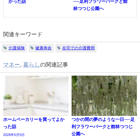
かった話
──足利フラワーパークと館
林つつじ公園へ
関連キーワード
介護保険
健康寿命
在宅での介護費用
マネー
,
暮らし
の関連記事
ホームベーカリーを買ってよか
つかの間の夢のような一日──足
った話
利フラワーパークと館林つつじ
公園へ
2026年5月5日