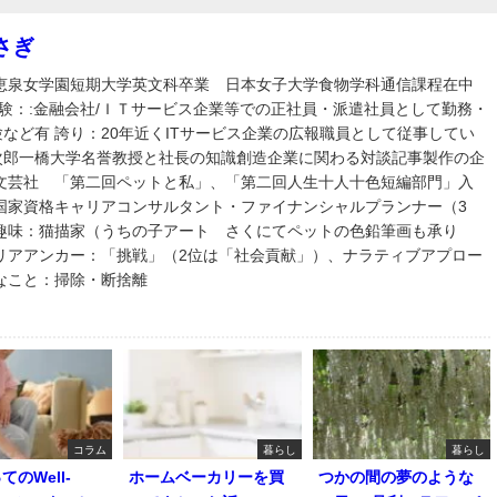
さぎ
れ 恵泉女学園短期大学英文科卒業 日本女子大学食物学科通信課程在中
経験：:金融会社/ＩＴサービス企業等での正社員・派遣社員として勤務・
など有 誇り：20年近くITサービス企業の広報職員として従事してい
次郎一橋大学名誉教授と社長の知識創造企業に関わる対談記事製作の企
 文芸社 「第二回ペットと私」、「第二回人生十人十色短編部門」入
国家資格キャリアコンサルタント・ファイナンシャルプランナー（3
 趣味：猫描家（うちの子アート さくにてペットの色鉛筆画も承り
ャリアアンカー：「挑戦」（2位は「社会貢献」）、ナラティブアプロー
なこと：掃除・断捨離
コラム
暮らし
暮らし
のWell-
ホームベーカリーを買
つかの間の夢のような