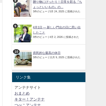
贈り物にぴったり！日常を彩る『ち
ょっといいもの』の...
3件のビュー
|
5月 24, 2025 に投稿された
4月1日 ― 新しい門出の日に思い出
したこと
3件のビュー
|
4月 2, 2026 に投稿された
庶民的な最高の休日
3件のビュー
|
11月 9, 2025 に投稿された
リンク集
アンテナサイト
おまとめ
キター！アンテナ
つべこアンテナ