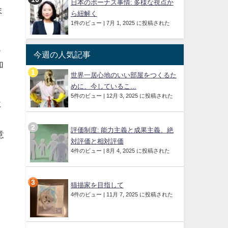
日本のボーナス事情: 多様な視点か
ま
ら紐解く
1件のビュー
|
7月 1, 2025 に投稿された
っ
今週の人気記事
加
世界一居心地のいい部屋をつくるた
めに、今しているこ...
5件のビュー
|
12月 3, 2025 に投稿された
に
評価制度: 能力主義と成果主義、絶
意
対評価と相対評価
4件のビュー
|
8月 4, 2025 に投稿された
猫描家を目指して
4件のビュー
|
11月 7, 2025 に投稿された