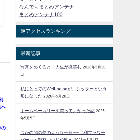
なんでもまとめアンテナ
まとめアンテナ100
逆アクセスランキング
最新記事
写真をめくると、人生が微笑む
2026年5月30
日
私にとってのWell-beingが、シッターという
形になった
2026年5月28日
利
園へ
ホームベーカリーを買ってよかった話
2026
年5月5日
帝の
つかの間の夢のような一日──足利フラワー
パークと館林つつじ公園へ
2026年5月4日