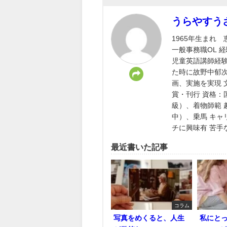
うらやすう
1965年生ま
一般事務職OL 
児童英語講師経験
た時に故野中郁
画、実施を実現
賞・刊行 資格：
級）、着物師範
中）、乗馬 キ
チに興味有 苦手
最近書いた記事
コラム
写真をめくると、人生
私にとって