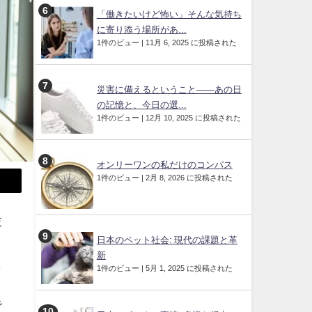
「働きたいけど怖い」そんな気持ち
に寄り添う場所があ...
1件のビュー
|
11月 6, 2025 に投稿された
災害に備えるということ——あの日
の記憶と、今日の選...
1件のビュー
|
12月 10, 2025 に投稿された
オンリーワンの私だけのコンパス
1件のビュー
|
2月 8, 2026 に投稿された
肢
日本のペット社会: 現代の課題と革
新
ま
1件のビュー
|
5月 1, 2025 に投稿された
で