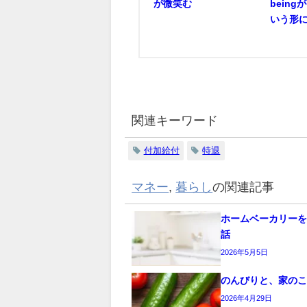
が微笑む
bein
いう形
関連キーワード
付加給付
特退
マネー
,
暮らし
の関連記事
ホームベーカリー
話
2026年5月5日
のんびりと、家の
2026年4月29日