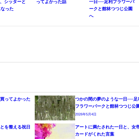
gが、シッターと
ってよかった話
一日──足利フラワーパ
になった
ークと館林つつじ公園
へ
を買ってよかった
つかの間の夢のような一日──足
フラワーパークと館林つつじ公
2026年5月4日
ことを整える祝日
アートに満たされた一日と、女
カードがくれた言葉