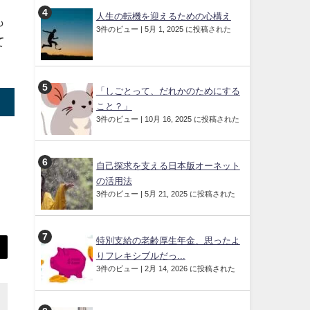
人生の転機を迎えるための心構え
も
3件のビュー
|
5月 1, 2025 に投稿された
て
「しごとって、だれかのためにする
こと？」
3件のビュー
|
10月 16, 2025 に投稿された
自己探求を支える日本版オーネット
の活用法
3件のビュー
|
5月 21, 2025 に投稿された
特別支給の老齢厚生年金、思ったよ
りフレキシブルだっ...
3件のビュー
|
2月 14, 2026 に投稿された