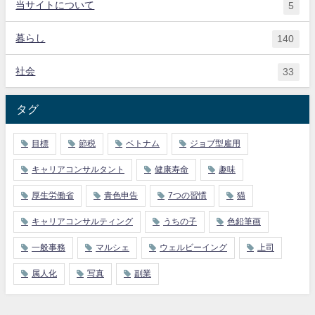
当サイトについて
5
暮らし
140
社会
33
タグ
目標
節税
ベトナム
ジョブ型雇用
キャリアコンサルタント
健康寿命
趣味
厚生労働省
青色申告
7つの習慣
猫
キャリアコンサルティング
うちの子
色鉛筆画
一般事務
マルシェ
ウェルビーイング
上司
属人化
写真
副業