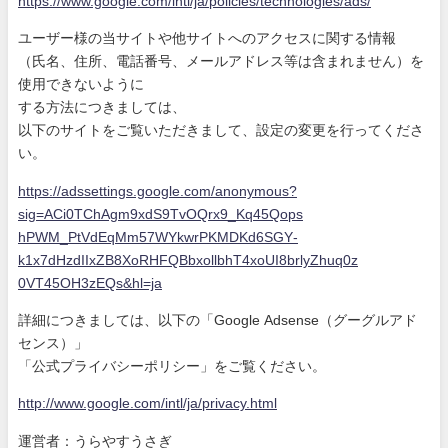
https://www.google.com/intl/ja
/policies/technologies/ads/
ユーザー様の当サイトや他サイトへのアクセスに関する情報
（氏名、住所、電話番号、メールアドレス等は含まれません）を
使
用できないように
する方法につきましては、
以下のサイトをご覧いただきまして、設定の変更を行ってくださ
い
。
https://adssettings.google.com
/anonymous?
sig=ACi0TChAgm9xdS9
TvOQrx9_Kq45Qops
hPWM_PtVdEqMm57WYkwrPKMDKd6SGY
-
k1x7dHzdIIxZB8XoRHFQBbxollbhT
4xoUI8brlyZhuq0z
0VT45OH3zEQs&hl=ja
詳細につきましては、以下の「Google Adsense（グーグルアド
センス）」
「公式プライバシーポリシー」をご覧ください。
http://www.google.com/intl/ja/
privacy.html
運営者：うらやすうさぎ