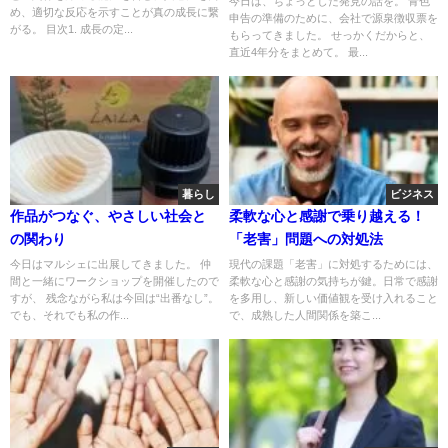
今日は、ちょっとした発見の話を。 青色
め、適切な反応を示すことが真の成長に繋
申告の準備のために、会社で源泉徴収票を
がる。 目次1. 成長の定...
もらってきました。 せっかくだからと、
直近4年分をまとめて。 最...
暮らし
ビジネス
作品がつなぐ、やさしい社会と
柔軟な心と感謝で乗り越える！
の関わり
「老害」問題への対処法
今日はマルシェに出展してきました。 仲
現代の課題「老害」に対処するためには、
間と一緒にワークショップを開催したので
柔軟な心と感謝の気持ちが鍵。日常で感謝
すが、 残念ながら私は今回は“出番なし”。
を多用し、新しい価値観を受け入れること
でも、それでも私の作...
で、成熟した人間関係を築こ...