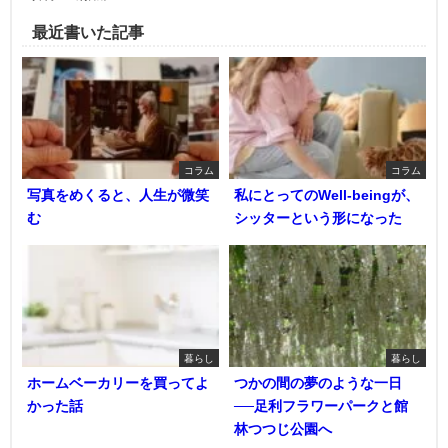
最近書いた記事
コラム
コラム
写真をめくると、人生が微笑
私にとってのWell-beingが、
む
シッターという形になった
暮らし
暮らし
ホームベーカリーを買ってよ
つかの間の夢のような一日
かった話
──足利フラワーパークと館
林つつじ公園へ