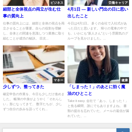
ビジネス
労働キャリア
細部と全体視点の両立が生む仕
4月1日 ― 新しい門出の日に思い
事の質向上
出したこと
仕事の質向上には、細部と全体の視点を両
今日は4月1日。 多くの会社で入社式があ
立させることが重要。自らの役割を理解
った日だと思います。 帰りの電車の中で
し、全体との関連を意識しつつ業務に取り
も、いかにも“新人さん”という雰囲気のグ
組むことが成功の秘訣。 目次...
ループを見かけました。...
マネー
健康
少しずつ、整ってきた
「しまった！」のあとに効く魔
法のひとこと
確定申告の作業を、今日も少しだけ進めま
した。 帳簿の中身がようやく「それらし
Take it easy. 会社で「あっ、しまった！」
い」形になってきて、 数字たちが、少し
と焦る瞬間、誰にでもありますよね。 書
ずつ自分の歩みを語ってくれ...
類の提出を忘れていた、メールの返信が漏
れていた、...