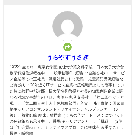
うらやすうさぎ
1965年生まれ 恵泉女学園短期大学英文科卒業 日本女子大学食
物学科通信課程在中 一般事務職OL 経験：:金融会社/ＩＴサービ
ス企業等での正社員・派遣社員として勤務・児童英語講師経験な
ど有 誇り：20年近くITサービス企業の広報職員として従事してい
た時に故野中郁次郎一橋大学名誉教授と社長の知識創造企業に関
わる対談記事製作の企画、実施を実現 文芸社 「第二回ペットと
私」、「第二回人生十人十色短編部門」入賞・刊行 資格：国家資
格キャリアコンサルタント・ファイナンシャルプランナー（3
級）、着物師範 趣味：猫描家（うちの子アート さくにてペット
の色鉛筆画も承り中）、乗馬 キャリアアンカー：「挑戦」（2位
は「社会貢献」）、ナラティブアプローチに興味有 苦手なこと：
掃除・断捨離