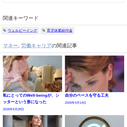
関連キーワード
ウェルビーイング
育児休業給付金
マネー
,
労働キャリア
の関連記事
私にとってのWell-beingが、シ
自分のペースを守る工夫
ッターという形になった
2026年4月14日
2026年5月28日