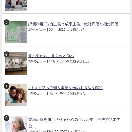
評価制度: 能力主義と成果主義、絶対評価と相対評価
2件のビュー
|
8月 4, 2025 に投稿された
見る側から、見られる側へ
2件のビュー
|
11月 23, 2025 に投稿された
e-Taxを使って個人事業を始める方法を解説
1件のビュー
|
6月 6, 2025 に投稿された
業務品質を向上させるための「ねかす」手法の効果的
な...
1件のビュー
|
9月 25, 2025 に投稿された